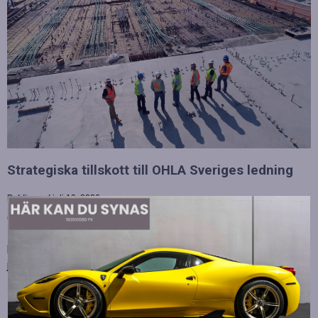
Strategiska tillskott till OHLA Sveriges ledning
Publicerad
juli 10, 2026
OHLA Sverige stärker sin ledningsgrupp genom att anställa
Malin Bergman som HR-chef och María Vazquez som
biträdande ekonomichef. Båda började sina nya tjänster den 1
juni 2026 och kommer att…
Betydelsen av snabb internetanslutning för e-
sport