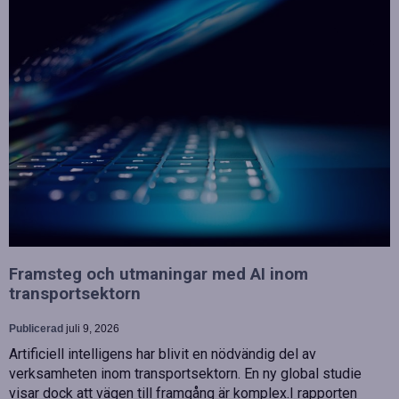
Framsteg och utmaningar med AI inom
transportsektorn
Publicerad
juli 9, 2026
Artificiell intelligens har blivit en nödvändig del av
verksamheten inom transportsektorn. En ny global studie
visar dock att vägen till framgång är komplex.I rapporten