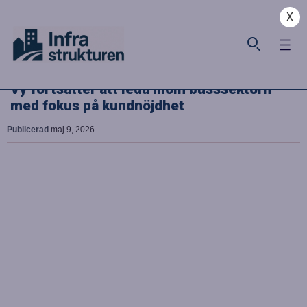
X
Vy fortsätter att leda inom busssektorn
med fokus på kundnöjdhet
Publicerad
maj 9, 2026