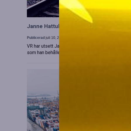
Janne Hattula tillträder som ny ledare för
Publicerad
juli 10, 2026
VR har utsett Janne Hattula att leda verksamheten f
som han behåller sitt ansvar i Finland. Detta sker 