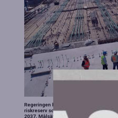
Regeringen har gett Trafikverket i uppdr
riskreserv som ingår i den nationella tr
2037. Målsättningen är att skapa tydliga