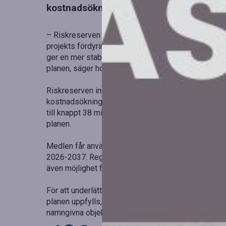
kostnadsökningar inom stora infrastrukt
– Riskreserven ger bättre kontroll över skattebetal
projekts fördyringar stoppar utvecklingen. Det blir
ger en mer stabil och förutsägbar planeringsproce
planen, säger hon.
Riskreserven innebär att vissa medel öronmärks för
kostnadsökningar i ett projekt påverkar framdriften
till knappt 38 miljarder kronor, vilket motsvarar dr
planen.
Medlen får användas för namngivna objekt inom den 
2026-2037. Regeringen fattar beslut baserat på förs
även möjlighet för Trafikverket att fatta beslut upp 
För att underlätta regeringens överblick över kost
planen uppfylls, ska Trafikverket även föreslå en st
namngivna objekt i planen. Uppdraget ska redovisa