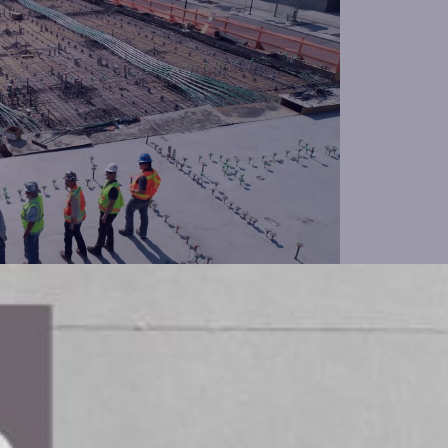
ag att utveckla ett ramverk för den
ansportinfrastrukturplanen för 2026-
re rutiner för att hantera oförutsedda