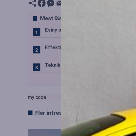
Mest lästa
Eviny och Statkraft förenar snabbladd
Effektiv drift av trafiktekniska system
Teknikens roll i den svenska speluppl
my code
Fler intressanta artiklar