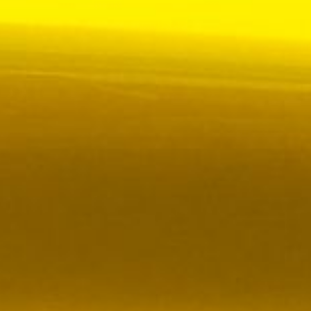
 VR City Traffic i Sverige och Finland
ör upphandlad kollektivtrafik i Sverige, samtidigt
i kölvattnet av Johan Oscarssons avsked från…