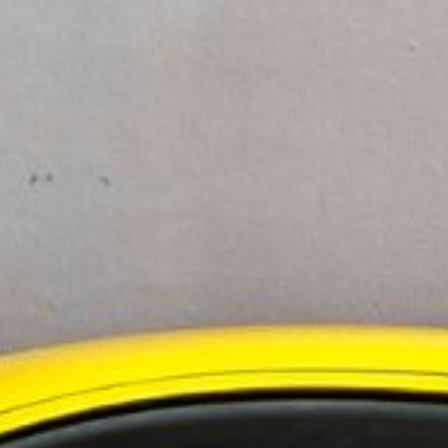
ningstjänster i Norden
 i Sverige
evelsen