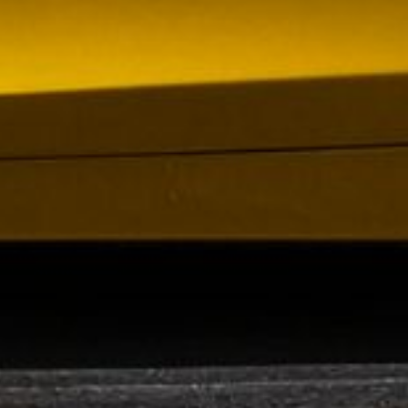
om förvärv av Containerhandel CARU
 Containerhandel CARU AB, ett svenskt företag
 skräddarsydda containerlösningar. Detta förvärv
orn och…