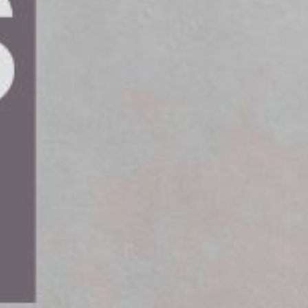
urprojekt.
arnas pengar och begränsar risken att ett
 mer ordning och reda helt enkelt. Riskreserven
ss och bättre genomförande av den nationella
 oförutsedda kostnader, så att inte
 av andra objekt. Den totala riskreserven uppgår
ygt 9 procent av de namngivna investeringarna i
nationella transportinfrastrukturplanen för
lag från Trafikverket. För pågående objekt finns
till 3 miljarder kronor under planperioden.
nadsökningar och bedöma hur den nationella
ruktur för årlig ekonomisk redovisning av alla
s den 1 februari 2027.