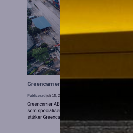
Greencarrier utökar sin verksamhet gen
Publicerad
juli 10, 2026
Greencarrier AB har förvärvat en majoritetsandel i
som specialiserar sig på försäljning, uthyrning och
stärker Greencarriers ställning inom containersekt