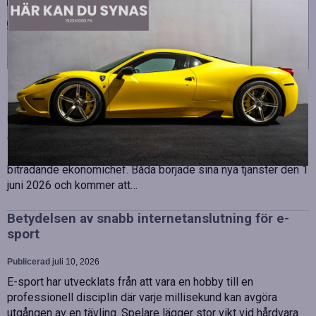
Strategiska tillskott till OHLA Sveriges ledning
Publicerad
juli 10, 2026
OHLA Sverige stärker sin ledningsgrupp genom att anställa
Malin Bergman som HR-chef och María Vazquez som
biträdande ekonomichef. Båda började sina nya tjänster den 1
juni 2026 och kommer att…
Betydelsen av snabb internetanslutning för e-
sport
Publicerad
juli 10, 2026
E-sport har utvecklats från att vara en hobby till en
professionell disciplin där varje millisekund kan avgöra
utgången av en tävling. Spelare lägger stor vikt vid hårdvara