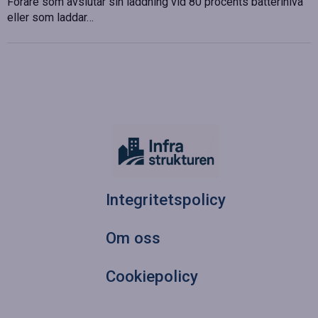
Förare som avslutar sin laddning vid 80 procents batterinivå
eller som laddar…
Integritetspolicy
Om oss
Cookiepolicy