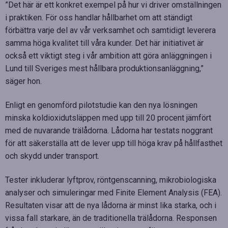
”Det här är ett konkret exempel på hur vi driver omställningen
i praktiken. För oss handlar hållbarhet om att ständigt
förbättra varje del av vår verksamhet och samtidigt leverera
samma höga kvalitet till våra kunder. Det här initiativet är
också ett viktigt steg i vår ambition att göra anläggningen i
Lund till Sveriges mest hållbara produktionsanläggning,”
säger hon.
Enligt en genomförd pilotstudie kan den nya lösningen
minska koldioxidutsläppen med upp till 20 procent jämfört
med de nuvarande trälådorna. Lådorna har testats noggrant
för att säkerställa att de lever upp till höga krav på hållfasthet
och skydd under transport.
Tester inkluderar lyftprov, röntgenscanning, mikrobiologiska
analyser och simuleringar med Finite Element Analysis (FEA).
Resultaten visar att de nya lådorna är minst lika starka, och i
vissa fall starkare, än de traditionella trälådorna. Responsen