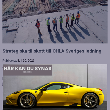
Strategiska tillskott till OHLA Sveriges ledning
Publicerad
juli 10, 2026
OHLA Sverige stärker sin ledningsgrupp genom att anställa
Malin Bergman som HR-chef och María Vazquez som
biträdande ekonomichef. Båda började sina nya tjänster den 1
juni 2026 och kommer att…
Betydelsen av snabb internetanslutning för e-
sport