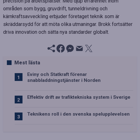
precision på arbetsplatser. Med djup erfarenhet inom
områden som bygg, gruvdrift, tunneldrivning och
kärnkraftsavveckling erbjuder företaget teknik som är
skräddarsydd för att möta olika utmaningar. Brokk fortsätter
driva innovation och sätta nya standarder globalt.
Mest lästa
Eviny och Statkraft förenar
snabbladdningstjänster i Norden
Effektiv drift av trafiktekniska system i Sverige
Teknikens roll i den svenska spelupplevelsen