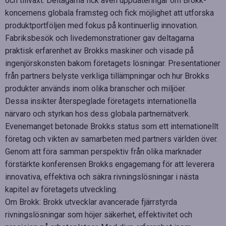
och tillväxt. Deltagarna fick även uppdateringar om Brokk-
koncernens globala framsteg och fick möjlighet att utforska
produktportföljen med fokus på kontinuerlig innovation.
Fabriksbesök och livedemonstrationer gav deltagarna
praktisk erfarenhet av Brokks maskiner och visade på
ingenjörskonsten bakom företagets lösningar. Presentationer
från partners belyste verkliga tillämpningar och hur Brokks
produkter används inom olika branscher och miljöer.
Dessa insikter återspeglade företagets internationella
närvaro och styrkan hos dess globala partnernätverk.
Evenemanget betonade Brokks status som ett internationellt
företag och vikten av samarbeten med partners världen över.
Genom att föra samman perspektiv från olika marknader
förstärkte konferensen Brokks engagemang för att leverera
innovativa, effektiva och säkra rivningslösningar i nästa
kapitel av företagets utveckling.
Om Brokk: Brokk utvecklar avancerade fjärrstyrda
rivningslösningar som höjer säkerhet, effektivitet och