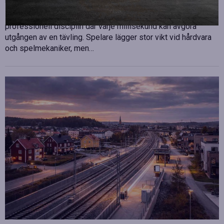
Publicerad
juli 10, 2026
E-sport har utvecklats från att vara en hobby till en
professionell disciplin där varje millisekund kan avgöra
utgången av en tävling. Spelare lägger stor vikt vid hårdvara
och spelmekaniker, men…