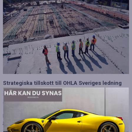
Strategiska tillskott till OHLA Sveriges ledning
Publicerad
juli 10, 2026
OHLA Sverige stärker sin ledningsgrupp genom att anställa
Malin Bergman som HR-chef och María Vazquez som
biträdande ekonomichef. Båda började sina nya tjänster den 1
juni 2026 och kommer att…