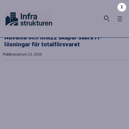
X
Advania och link22 skapar säkra IT-
lösningar för totalförsvaret
Publicerad
juni 23, 2026