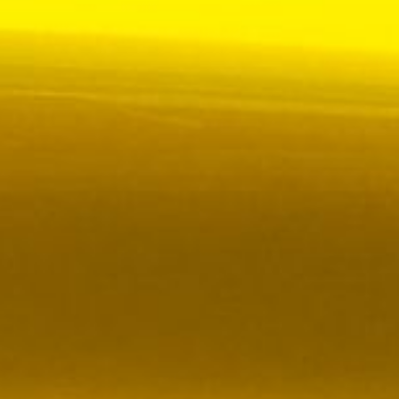
 VR City Traffic i Sverige och Finland
ör upphandlad kollektivtrafik i Sverige, samtidigt
i kölvattnet av Johan Oscarssons avsked från…