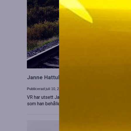
Janne Hattula tillträder som ny ledare för
Publicerad
juli 10, 2026
VR har utsett Janne Hattula att leda verksamheten f
som han behåller sitt ansvar i Finland. Detta sker 