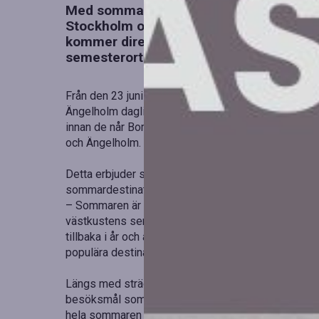
Med sommaren som närmar sig, återinv
Stockholm och Ängelholm imorgon. Efter
kommer direkttågen återigen att trafike
semesterorter.
Från den 23 juni till den 13 augusti kommer VR Sna
Ängelholm dagligen. Tågen avgår från Stockholm o
innan de når Borås och fortsätter längs kusten till
och Ängelholm.
Detta erbjuder semesterresenärer en chans att nå
sommardestinationer utan byten.
– Sommaren är högsäsong för semesterresor och mån
västkustens semesterorter, säger en talesperson. Dä
tillbaka i år och att vi under sommaren kan bredda 
populära destinationer i Halland och Skåne.
Längs med sträckan återfinns flera klassiska som
besöksmål som drar besökare från hela landet. VR
hela sommaren på sträckorna Stockholm–Götebor