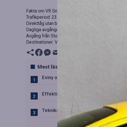
Fakta om VR Snabbtågs sommarlinje Stockholm–Ä
Trafikperiod: 23 juni–13 augusti
Direkttåg utan byten
Dagliga avgångar i båda riktningar
Avgång från Stockholm på morgonen, retur från Än
Destinationer: Varberg, Falkenberg, Halmstad, Lah
Mest lästa
Eviny och Statkraft förenar snabbladd
Effektiv drift av trafiktekniska system
Teknikens roll i den svenska speluppl