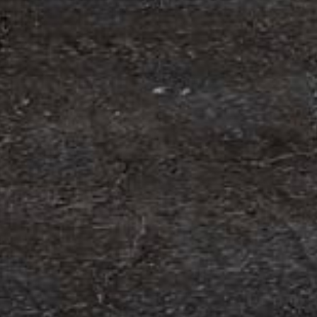
om förvärv av Containerhandel CARU
 Containerhandel CARU AB, ett svenskt företag
 skräddarsydda containerlösningar. Detta förvärv
orn och…