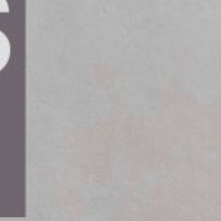
igs VR Snabbtågs sommarlinje mellan
 att ha varit pausad sedan 2024,
ra flera av västkustens mest populära
bbtåg att köra sträckan mellan Stockholm och
ch passerar Katrineholm, Skövde och Herrljunga
 Varberg, Falkenberg, Halmstad, Laholm, Båstad
 några av Sveriges mest besökta
ga uppskattar möjligheten att resa direkt till
rför är det extra roligt att vår sommarlinje är
vårt erbjudande från Stockholm–Göteborg till flera
marfavoriter med stränder, evenemang och
 Snabbtåg erbjuder över 1 300 avgångar under
g och Stockholm–Ängelholm.