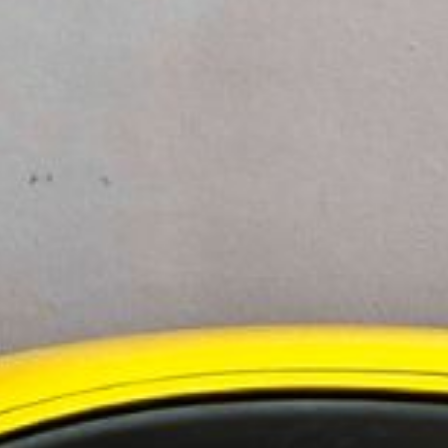
ngelholm:
gelholm på eftermiddagen
olm, Båstad och Ängelholm.
ningstjänster i Norden
 i Sverige
evelsen