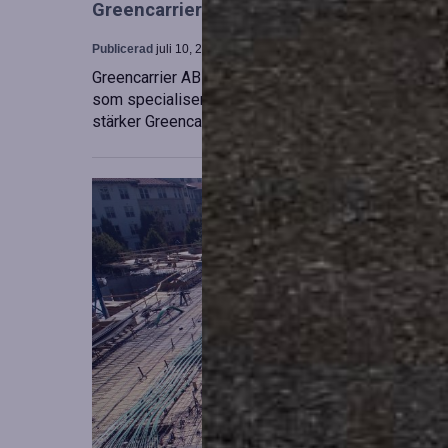
Greencarrier utökar sin verksamhet gen
Publicerad
juli 10, 2026
Greencarrier AB har förvärvat en majoritetsandel i
som specialiserar sig på försäljning, uthyrning och
stärker Greencarriers ställning inom containersekt