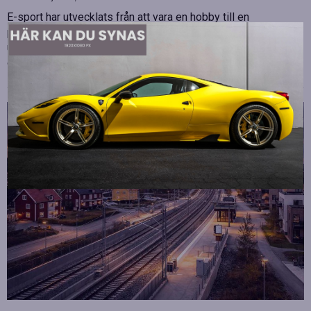
E-sport har utvecklats från att vara en hobby till en
professionell disciplin där varje millisekund kan avgöra
utgången av en tävling. Spelare lägger stor vikt vid hårdvara
och spelmekaniker, men…