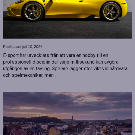
Malin Bergman som HR-chef och María Vazquez som
biträdande ekonomichef. Båda började sina nya tjänster den 1
juni 2026 och kommer att…
Betydelsen av snabb internetanslutning för e-
sport
Publicerad
juli 10, 2026
E-sport har utvecklats från att vara en hobby till en
professionell disciplin där varje millisekund kan avgöra
utgången av en tävling. Spelare lägger stor vikt vid hårdvara
och spelmekaniker, men…