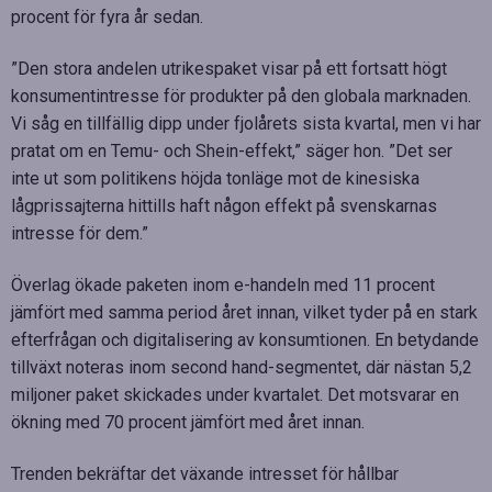
procent för fyra år sedan.
”Den stora andelen utrikespaket visar på ett fortsatt högt
konsumentintresse för produkter på den globala marknaden.
Vi såg en tillfällig dipp under fjolårets sista kvartal, men vi har
pratat om en Temu- och Shein-effekt,” säger hon. ”Det ser
inte ut som politikens höjda tonläge mot de kinesiska
lågprissajterna hittills haft någon effekt på svenskarnas
intresse för dem.”
Överlag ökade paketen inom e-handeln med 11 procent
jämfört med samma period året innan, vilket tyder på en stark
efterfrågan och digitalisering av konsumtionen. En betydande
tillväxt noteras inom second hand-segmentet, där nästan 5,2
miljoner paket skickades under kvartalet. Det motsvarar en
ökning med 70 procent jämfört med året innan.
Trenden bekräftar det växande intresset för hållbar