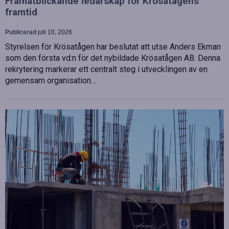
Framåtblickande ledarskap för Krösatågens
framtid
Publicerad
juli 10, 2026
Styrelsen för Krösatågen har beslutat att utse Anders Ekman
som den första vd:n för det nybildade Krösatågen AB. Denna
rekrytering markerar ett centralt steg i utvecklingen av en
gemensam organisation…