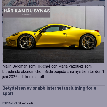
Strategiska tillskott till OHLA Sveriges ledning
Publicerad
juli 10, 2026
OHLA Sverige stärker sin ledningsgrupp genom att anställa
Malin Bergman som HR-chef och María Vazquez som
biträdande ekonomichef. Båda började sina nya tjänster den 1
juni 2026 och kommer att…
Betydelsen av snabb internetanslutning för e-
sport
Publicerad
juli 10, 2026