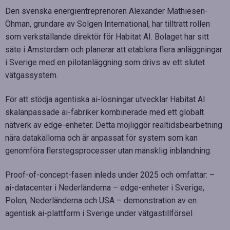
Den svenska energientreprenören Alexander Mathiesen-
Öhman, grundare av Solgen International, har tillträtt rollen
som verkställande direktör för Habitat AI. Bolaget har sitt
säte i Amsterdam och planerar att etablera flera anläggningar
i Sverige med en pilotanläggning som drivs av ett slutet
vätgassystem.
För att stödja agentiska ai-lösningar utvecklar Habitat AI
skalanpassade ai-fabriker kombinerade med ett globalt
nätverk av edge-enheter. Detta möjliggör realtidsbearbetning
nära datakällorna och är anpassat för system som kan
genomföra flerstegsprocesser utan mänsklig inblandning.
Proof-of-concept-fasen inleds under 2025 och omfattar: –
ai-datacenter i Nederländerna – edge-enheter i Sverige,
Polen, Nederländerna och USA – demonstration av en
agentisk ai-plattform i Sverige under vätgastillförsel