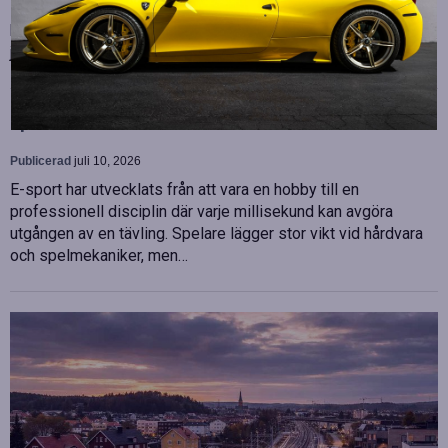
Malin Bergman som HR-chef och María Vazquez som
biträdande ekonomichef. Båda började sina nya tjänster den 1
juni 2026 och kommer att…
Betydelsen av snabb internetanslutning för e-
sport
Publicerad
juli 10, 2026
E-sport har utvecklats från att vara en hobby till en
professionell disciplin där varje millisekund kan avgöra
utgången av en tävling. Spelare lägger stor vikt vid hårdvara
och spelmekaniker, men…