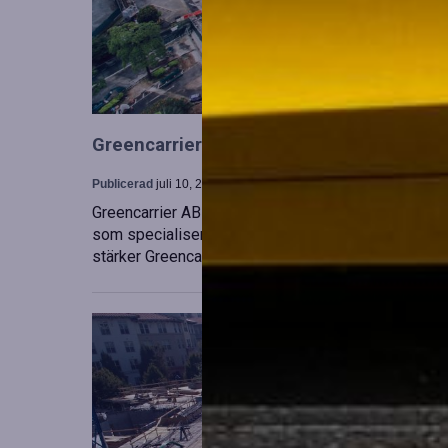
Greencarrier utökar sin verksamhet gen
Publicerad
juli 10, 2026
Greencarrier AB har förvärvat en majoritetsandel i
som specialiserar sig på försäljning, uthyrning och
stärker Greencarriers ställning inom containersekt