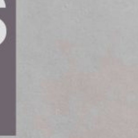
uda effektiva logistiklösningar över hela Sverige,
an nu märkt av ett intresse från flera potentiella
a kunder ännu bättre service,” säger han.
avtal med Trafikverket, baserat på lagret i
et omfattar transporter av stycke- och partigods
e.
ill ett extra år.
ft och underhåll för Trafikverket, framför allt i
ort logistikuppdrag visar på att vi håller en hög
.
ningstjänster i Norden