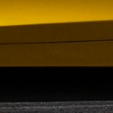
om förvärv av Containerhandel CARU
 Containerhandel CARU AB, ett svenskt företag
 skräddarsydda containerlösningar. Detta förvärv
orn och…