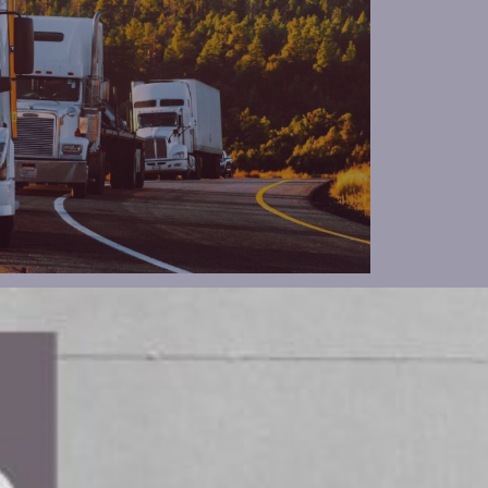
B ett nytt kontor i Jönköping.
sommaren med ett stort
längs E4:an, kommer att fungera som nav för
 och Östergötland.
området samt närliggande län. Jönköping är en
ial i vår närvaro där,” säger hon.