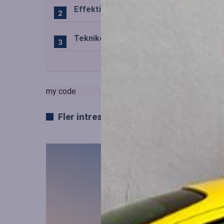
Effektiv drift av trafiktekniska system
Teknikens roll i den svenska speluppl
my code
Fler intressanta artiklar