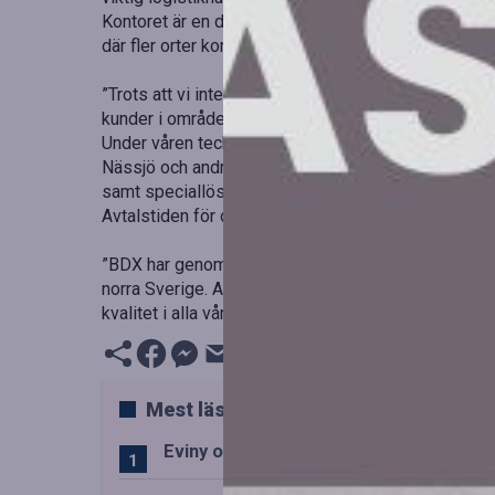
Kontoret är en del av BDX:s större strategi att erbj
där fler orter kommer att ingå i logistikkedjan.
”Trots att vi inte har öppnat kontoret ännu har vi red
kunder i området. Dessutom kan vi ge våra befintlig
Under våren tecknade BDX Företagen AB ett logistik
Nässjö och andra depåer runt om i Sverige. Uppdrag
samt speciallösningar inom logistik till hela Sverig
Avtalstiden för detta uppdrag är tre år med möjlighet t
”BDX har genom åren haft flera stora uppdrag inom dri
norra Sverige. Att vi nu även får förtroendet i ett st
kvalitet i alla våra affärsverksamheter,” avslutar hon
Mest lästa
Eviny och Statkraft förenar snabbladd