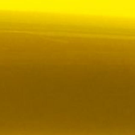
ör upphandlad kollektivtrafik i Sverige, samtidigt
i kölvattnet av Johan Oscarssons avsked från…