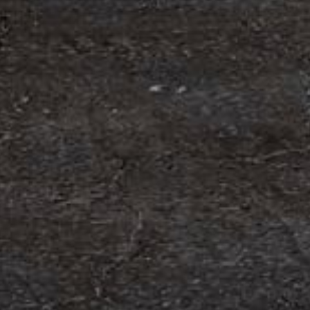
edning
t anställa Malin Bergman som HR-chef och María