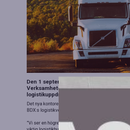
Den 1 september öppnar BDX Företagen A
Verksamheten initierades redan innan 
logistikuppdrag från Trafikverket.
Det nya kontoret, som ligger i Ljungarumsområdet 
BDX:s logistikverksamhet i Småland, Västergötland
”Vi ser en högre efterfrågan från våra kunder i när
viktig logistikhub i Sverige och vi ser en stor potent