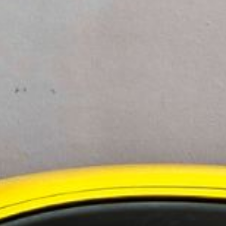
 i Sverige
evelsen