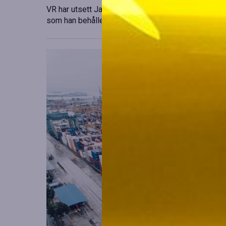
VR har utsett Janne Hattula att leda verksamheten f
som han behåller sitt ansvar i Finland. Detta sker 