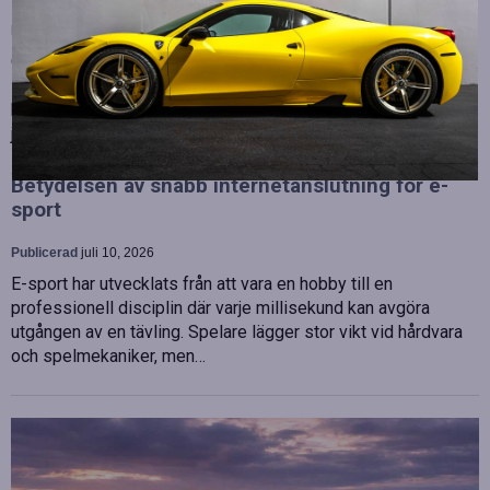
Publicerad
juli 10, 2026
OHLA Sverige stärker sin ledningsgrupp genom att anställa
Malin Bergman som HR-chef och María Vazquez som
biträdande ekonomichef. Båda började sina nya tjänster den 1
juni 2026 och kommer att…
Betydelsen av snabb internetanslutning för e-
sport
Publicerad
juli 10, 2026
E-sport har utvecklats från att vara en hobby till en
professionell disciplin där varje millisekund kan avgöra
utgången av en tävling. Spelare lägger stor vikt vid hårdvara
och spelmekaniker, men…