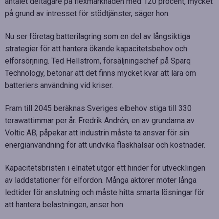
antalet deltagare på flexmarknaden med 120 procent, mycket
på grund av intresset för stödtjänster, säger hon.
Nu ser företag batterilagring som en del av långsiktiga
strategier för att hantera ökande kapacitetsbehov och
elförsörjning. Ted Hellström, försäljningschef på Sparq
Technology, betonar att det finns mycket kvar att lära om
batteriers användning vid kriser.
Fram till 2045 beräknas Sveriges elbehov stiga till 330
terawattimmar per år. Fredrik Andrén, en av grundarna av
Voltic AB, påpekar att industrin måste ta ansvar för sin
energianvändning för att undvika flaskhalsar och kostnader.
Kapacitetsbristen i elnätet utgör ett hinder för utvecklingen
av laddstationer för elfordon. Många aktörer möter långa
ledtider för anslutning och måste hitta smarta lösningar för
att hantera belastningen, anser hon.