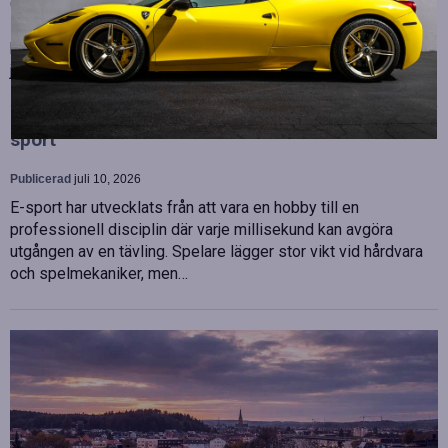
OHLA Sverige stärker sin ledningsgrupp genom att anställa
Malin Bergman som HR-chef och María Vazquez som
biträdande ekonomichef. Båda började sina nya tjänster den 1
juni 2026 och kommer att…
Betydelsen av snabb internetanslutning för e-
sport
Publicerad
juli 10, 2026
E-sport har utvecklats från att vara en hobby till en
professionell disciplin där varje millisekund kan avgöra
utgången av en tävling. Spelare lägger stor vikt vid hårdvara
och spelmekaniker, men…