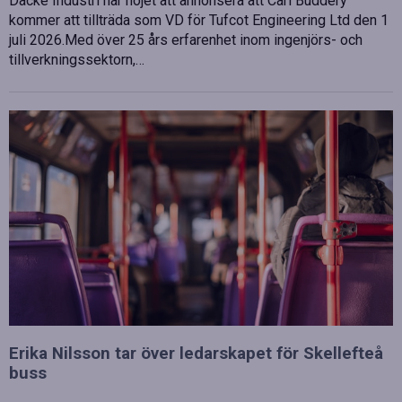
Dacke Industri har nöjet att annonsera att Carl Buddery
kommer att tillträda som VD för Tufcot Engineering Ltd den 1
juli 2026.Med över 25 års erfarenhet inom ingenjörs- och
tillverkningssektorn,…
Erika Nilsson tar över ledarskapet för Skellefteå
buss