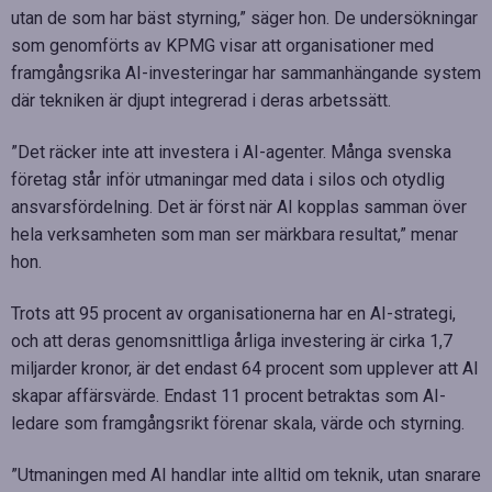
utan de som har bäst styrning,” säger hon. De undersökningar
som genomförts av KPMG visar att organisationer med
framgångsrika AI-investeringar har sammanhängande system
där tekniken är djupt integrerad i deras arbetssätt.
”Det räcker inte att investera i AI-agenter. Många svenska
företag står inför utmaningar med data i silos och otydlig
ansvarsfördelning. Det är först när AI kopplas samman över
hela verksamheten som man ser märkbara resultat,” menar
hon.
Trots att 95 procent av organisationerna har en AI-strategi,
och att deras genomsnittliga årliga investering är cirka 1,7
miljarder kronor, är det endast 64 procent som upplever att AI
skapar affärsvärde. Endast 11 procent betraktas som AI-
ledare som framgångsrikt förenar skala, värde och styrning.
”Utmaningen med AI handlar inte alltid om teknik, utan snarare