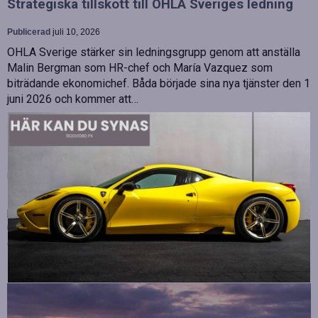
Strategiska tillskott till OHLA Sveriges ledning
Publicerad
juli 10, 2026
OHLA Sverige stärker sin ledningsgrupp genom att anställa
Malin Bergman som HR-chef och María Vazquez som
biträdande ekonomichef. Båda började sina nya tjänster den 1
juni 2026 och kommer att…
Betydelsen av snabb internetanslutning för e-
sport
Publicerad
juli 10, 2026
E-sport har utvecklats från att vara en hobby till en
professionell disciplin där varje millisekund kan avgöra
utgången av en tävling. Spelare lägger stor vikt vid hårdvara
och spelmekaniker, men…