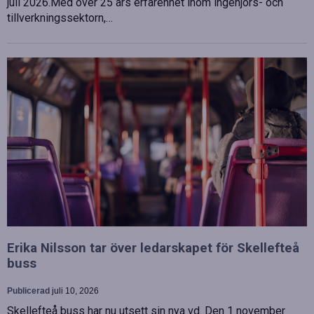
juli 2026.Med över 25 års erfarenhet inom ingenjörs- och
tillverkningssektorn,…
Erika Nilsson tar över ledarskapet för Skellefteå
buss
Publicerad
juli 10, 2026
Skellefteå buss har nu utsett sin nya vd. Den 1 november