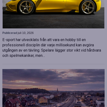
biträdande ekonomichef. Båda började sina nya tjänster den 1
juni 2026 och kommer att…
Betydelsen av snabb internetanslutning för e-
sport
Publicerad
juli 10, 2026
E-sport har utvecklats från att vara en hobby till en
professionell disciplin där varje millisekund kan avgöra
utgången av en tävling. Spelare lägger stor vikt vid hårdvara
och spelmekaniker, men…