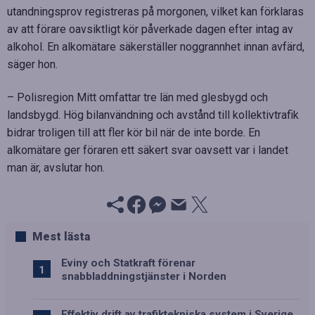
utandningsprov registreras på morgonen, vilket kan förklaras
av att förare oavsiktligt kör påverkade dagen efter intag av
alkohol. En alkomätare säkerställer noggrannhet innan avfärd,
säger hon.
– Polisregion Mitt omfattar tre län med glesbygd och
landsbygd. Hög bilanvändning och avstånd till kollektivtrafik
bidrar troligen till att fler kör bil när de inte borde. En
alkomätare ger föraren ett säkert svar oavsett var i landet
man är, avslutar hon.
Mest lästa
Eviny och Statkraft förenar
snabbladdningstjänster i Norden
Effektiv drift av trafiktekniska system i Sverige