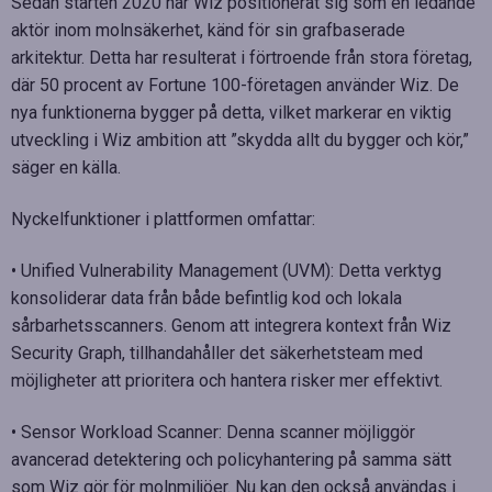
Sedan starten 2020 har Wiz positionerat sig som en ledande
aktör inom molnsäkerhet, känd för sin grafbaserade
arkitektur. Detta har resulterat i förtroende från stora företag,
där 50 procent av Fortune 100-företagen använder Wiz. De
nya funktionerna bygger på detta, vilket markerar en viktig
utveckling i Wiz ambition att ”skydda allt du bygger och kör,”
säger en källa.
Nyckelfunktioner i plattformen omfattar:
• Unified Vulnerability Management (UVM): Detta verktyg
konsoliderar data från både befintlig kod och lokala
sårbarhetsscanners. Genom att integrera kontext från Wiz
Security Graph, tillhandahåller det säkerhetsteam med
möjligheter att prioritera och hantera risker mer effektivt.
• Sensor Workload Scanner: Denna scanner möjliggör
avancerad detektering och policyhantering på samma sätt
som Wiz gör för molnmiljöer. Nu kan den också användas i