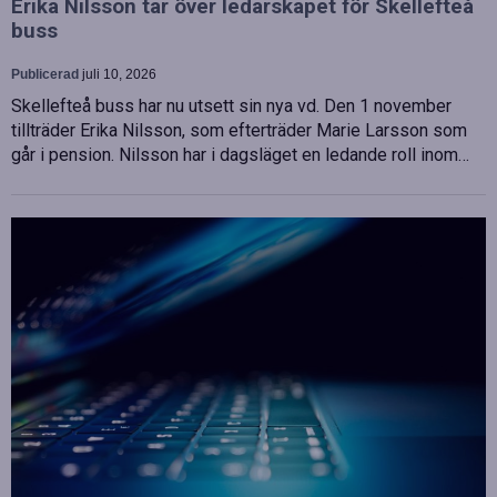
Erika Nilsson tar över ledarskapet för Skellefteå
buss
Publicerad
juli 10, 2026
Skellefteå buss har nu utsett sin nya vd. Den 1 november
tillträder Erika Nilsson, som efterträder Marie Larsson som
går i pension. Nilsson har i dagsläget en ledande roll inom…