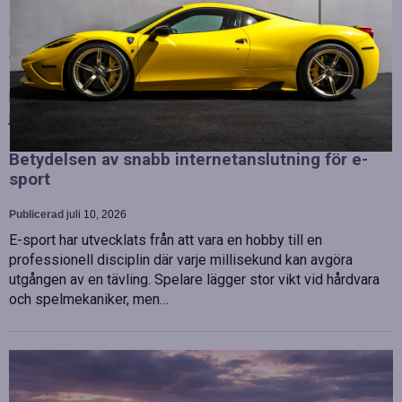
Publicerad
juli 10, 2026
OHLA Sverige stärker sin ledningsgrupp genom att anställa
Malin Bergman som HR-chef och María Vazquez som
biträdande ekonomichef. Båda började sina nya tjänster den 1
juni 2026 och kommer att…
Betydelsen av snabb internetanslutning för e-
sport
Publicerad
juli 10, 2026
E-sport har utvecklats från att vara en hobby till en
professionell disciplin där varje millisekund kan avgöra
utgången av en tävling. Spelare lägger stor vikt vid hårdvara
och spelmekaniker, men…