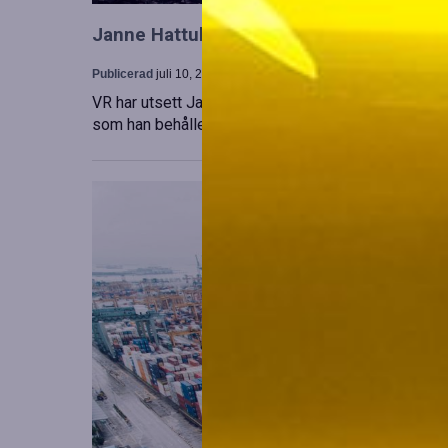
Janne Hattula tillträder som ny ledare för
Publicerad
juli 10, 2026
VR har utsett Janne Hattula att leda verksamheten f
som han behåller sitt ansvar i Finland. Detta sker 