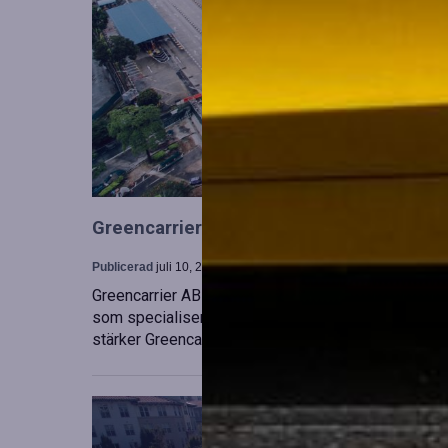
Greencarrier utökar sin verksamhet gen
Publicerad
juli 10, 2026
Greencarrier AB har förvärvat en majoritetsandel i
som specialiserar sig på försäljning, uthyrning och
stärker Greencarriers ställning inom containersekt