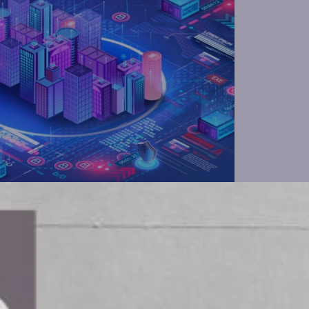
igare för både affärer och samhälle
 Telia lanserar Telia IoT Connect, en
a hanteras inhemskt. Denna tjänst är
ver stabil IoT-kommunikation med
nde av globala aktörer.
ll en central komponent i driften av sektorer som