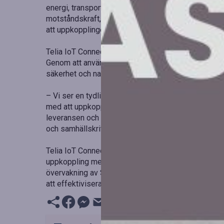
energi, transport och kritisk infrastruktur. I dagens
motståndskraft, söker organisationer lösningar där 
att uppkopplingen fungerar även under kriser.
Telia IoT Connect är designad för verksamheter där 
Genom att använda Telias svenska nätverk för uppk
säkerhet och nationell autonomi, vilket minskar ber
– Vi ser en tydlig förflyttning där kunderna vill vet
med att uppkopplingen fungerar oavsett omständighe
leveransen och datahanteringen till Sverige och ska
och samhällskritiska tjänster, säger en talesperson
Telia IoT Connect bygger på företagets omfattande
uppkoppling med lokal datahantering. Tjänsten erbj
övervakning av SIM-kort via ett modernt webbgränssn
att effektivisera sina IoT-lösningar.