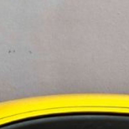
ningstjänster i Norden
 i Sverige
evelsen