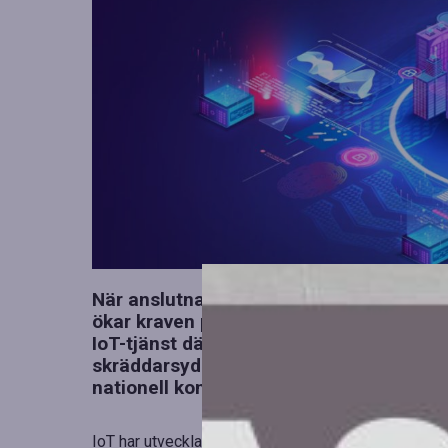
När anslutna enheter (IoT) blir allt vikt
ökar kraven på säkerhet och pålitlighet.
IoT-tjänst där både uppkoppling och dat
skräddarsydd för verksamheter som krä
nationell kontroll och ett minskat beroe
IoT har utvecklats från ett område för innovation ti