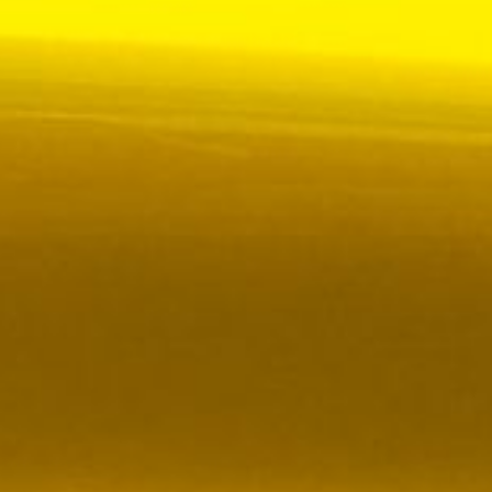
 VR City Traffic i Sverige och Finland
ör upphandlad kollektivtrafik i Sverige, samtidigt
i kölvattnet av Johan Oscarssons avsked från…