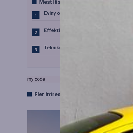
Mest lästa
Eviny och Statkraft förenar snabbladd
Effektiv drift av trafiktekniska system
Teknikens roll i den svenska speluppl
my code
Fler intressanta artiklar