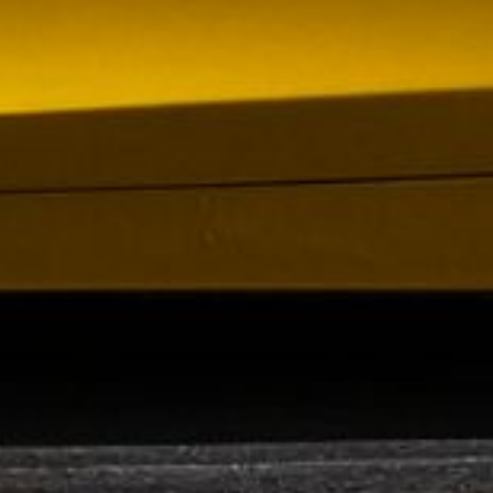
om förvärv av Containerhandel CARU
 Containerhandel CARU AB, ett svenskt företag
 skräddarsydda containerlösningar. Detta förvärv
orn och…