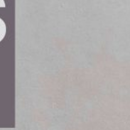
 osäkra miljö, med strängare krav på digital
de vet exakt var deras data lagras och kan lita på
säker och stabil uppkoppling är av största vikt.
oppling och datahantering erbjuder tjänsten ökad
oendet av utländska leverantörer.
a exakt var deras data finns och känna sig trygga
ter. Med Telia IoT Connect flyttar vi hem IoT-
par en säker och stabil grund för både affärs-
.
 4G- och 5G-nät och erbjuder säker IoT-
uder hög driftsäkerhet samt administration och
itt, vilket ger företag en hållbar plattform för