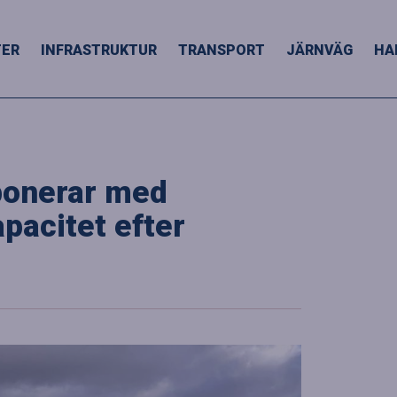
TER
INFRASTRUKTUR
TRANSPORT
JÄRNVÄG
HA
ponerar med
apacitet efter