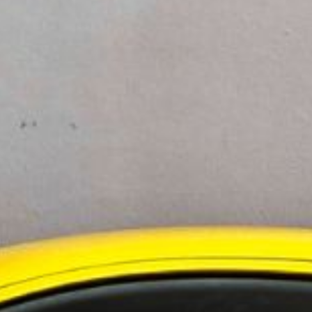
sätter hon.
kvaruuppdateringar. Under testet fick ID.3 flera
klusive en ny ruttplanerare för laddningsstopp.
 energiförbrukningen, särskilt vid kalla
trots den långa körsträckan. Axlar, fjädring och
lem.
.3, med nästa rapport planerad vid 250 000 körda
ningstjänster i Norden
 i Sverige
evelsen