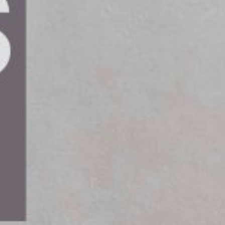
ADAC har Volkswagens elbil ID.3
hållighetstestning. Med över 160 000
eras det att högvoltsbatteriet
 procent.
inst 70 procent av sin ursprungliga kapacitet
visar att batteriet presterar betydligt bättre än
ierad körning i stadsmiljö, på landsvägar och
tstestet är det första av sitt slag för ID.-serien.
.-modeller även efter många körda kilometer,
 betydande påfrestningar.
nt av laddningstillfällena, och bilen laddades
as.
hälsa under hela testperioden.
et efter 169 651 kilometer fortfarande har en
r garantiåtagandet.
160 000 kilometer bekräftar att våra ID.-modeller