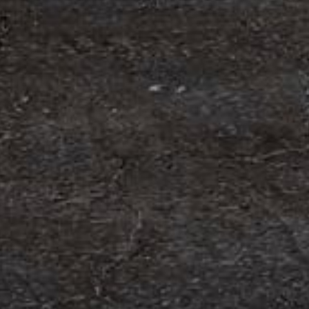
om förvärv av Containerhandel CARU
 Containerhandel CARU AB, ett svenskt företag
 skräddarsydda containerlösningar. Detta förvärv
orn och…