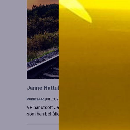
Janne Hattula tillträder som ny ledare för
Publicerad
juli 10, 2026
VR har utsett Janne Hattula att leda verksamheten f
som han behåller sitt ansvar i Finland. Detta sker 