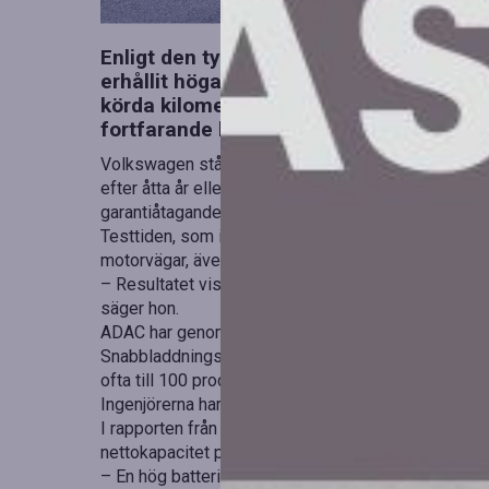
Enligt den tyska bilägarorganisationen 
erhållit höga betyg efter omfattande ut
körda kilometer på en ID.3 Pro S rapport
fortfarande har en nettokapacitet på 91
Volkswagen står för att ID.3:s batteri ska behålla m
efter åtta år eller 160 000 kilometer. Testresultaten 
garantiåtagandet.
Testtiden, som inleddes i maj 2021, innefattade var
motorvägar, även under vinterförhållanden. Uthållighe
– Resultatet visar den höga kvaliteten hos våra ID
säger hon.
ADAC har genomfört tester som utsatt batteriet för
Snabbladdningsstationer användes vid över 40 proce
ofta till 100 procent, vilket inte alltid rekommender
Ingenjörerna har kontinuerligt övervakat batteriets 
I rapporten från ADAC redovisas att högvoltsbatteri
nettokapacitet på 91 procent, vilket långt överstige
– En hög batterikapacitet på över 90 procent efter 