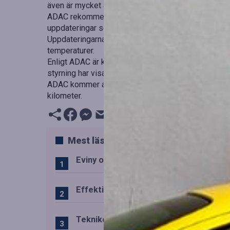
även är mycket attraktiva som begagnade bilar, fort
ADAC rekommenderar kunder att alltid installera mju
uppdateringar som förbättrade bilens funktioner, in
Uppdateringarna har även haft en positiv inverkan på
temperaturer.
Enligt ADAC är karossen och chassit i utmärkt skick 
styrning har visat sig vara hållbara utan större prob
ADAC kommer att fortsätta uthållighetstestet av ID
kilometer.
Mest lästa
Eviny och Statkraft förenar snabbladd
Effektiv drift av trafiktekniska system
Teknikens roll i den svenska speluppl