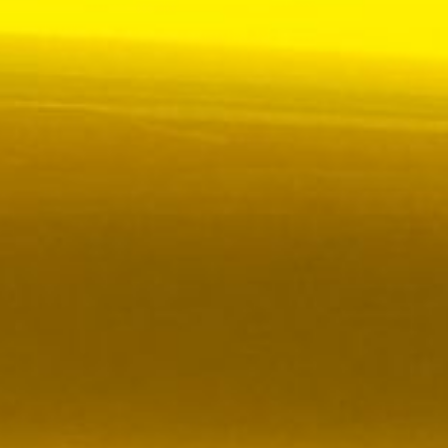
 VR City Traffic i Sverige och Finland
ör upphandlad kollektivtrafik i Sverige, samtidigt
i kölvattnet av Johan Oscarssons avsked från…