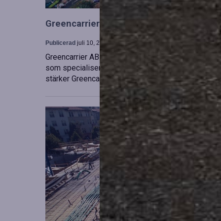
Greencarrier utökar sin verksamhet gen
Publicerad
juli 10, 2026
Greencarrier AB har förvärvat en majoritetsandel i
som specialiserar sig på försäljning, uthyrning och
stärker Greencarriers ställning inom containersekt