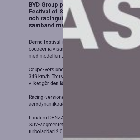
BYD Group presenterar flera nyheter fr
Festival of Speed i juli, däribland den e
och racingutförande. Den europeiska lans
samband med eCarExpo i Stockholm.
Denna festival i Storbritannien är värd för debut
coupéerna visar upp den senaste versionen av desi
med modellen DENZA Z Spider på Auto China 2026 i 
Coupé-versionen är utrustad med en tremotorig drivl
349 km/h. Trots detta har den en praktisk 2+2-sitt
vilket gör den lämplig för dagligt bruk.
Racing-versionen tar prestandan ytterligare ett ste
aerodynamikpaket i kolfiber som förbättrar både sta
Förutom DENZA Z introduceras även DENZA BAO 5,
SUV-segmentet. Med DM-o-teknik (Dual-Mode Off-
turboladdad 2,0-liters bensinmotor för en exceptio