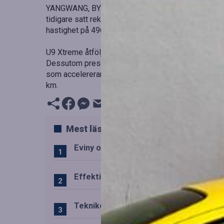
YANGWANG, BYD:s lyxvarumärke, lanserar den snabb
tidigare satt rekord på Nürburgring Nordschleife m
hastighet på 496 km/h.
U9 Xtreme åtföljs av U8L, en fyrsitsig lyx-SUV som
Dessutom presenteras pickupen BYD SHARK, med en
som accelererar från 0–100 km/h på 5,7 sekunder oc
km.
Mest lästa
Eviny och Statkraft förenar snabbladd
Effektiv drift av trafiktekniska system
Teknikens roll i den svenska speluppl