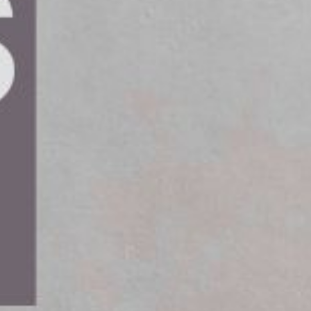
ån sina bilmärken under Goodwood
lektriska sportbilen DENZA Z i Coupé-
eringen är planerad till oktober, i
erna av DENZA Z Coupé och DENZA Z Racing. Båda
gnspråket ”Pure Emotion”, först introducerat
Peking i april.
ina som gör det möjligt att nå en toppfart på
konfiguration och ett rymligt bagageutrymme,
g framåt tack vare ett avancerat
bilitet och hastighet.
 som utmanar etablerade aktörer inom premium-
Road) kombineras tre elmotorer med en
nell körupplevelse och räckvidd.