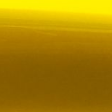
 VR City Traffic i Sverige och Finland
ör upphandlad kollektivtrafik i Sverige, samtidigt
i kölvattnet av Johan Oscarssons avsked från…