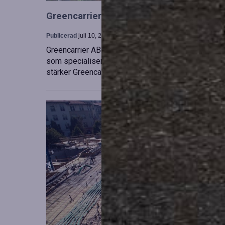
Greencarrier utökar sin verksamhet gen
Publicerad
juli 10, 2026
Greencarrier AB har förvärvat en majoritetsandel i
som specialiserar sig på försäljning, uthyrning och
stärker Greencarriers ställning inom containersekt