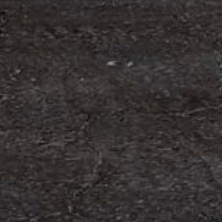
om förvärv av Containerhandel CARU
 Containerhandel CARU AB, ett svenskt företag
 skräddarsydda containerlösningar. Detta förvärv
orn och…