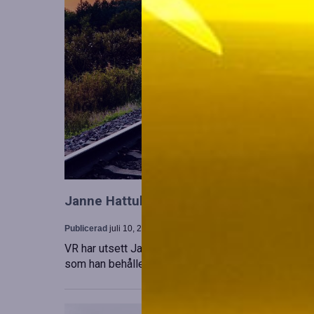
Janne Hattula tillträder som ny ledare för
Publicerad
juli 10, 2026
VR har utsett Janne Hattula att leda verksamheten f
som han behåller sitt ansvar i Finland. Detta sker 