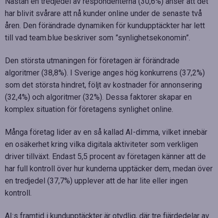
Nästan en tredjedel av respondenterna (30,6%) anser att det
har blivit svårare att nå kunder online under de senaste två
åren. Den förändrade dynamiken för kundupptäckter har lett
till vad team.blue beskriver som ”synlighetsekonomin”.
Den största utmaningen för företagen är förändrade
algoritmer (38,8%). I Sverige anges hög konkurrens (37,2%)
som det största hindret, följt av kostnader för annonsering
(32,4%) och algoritmer (32%). Dessa faktorer skapar en
komplex situation för företagens synlighet online.
Många företag lider av en så kallad AI-dimma, vilket innebär
en osäkerhet kring vilka digitala aktiviteter som verkligen
driver tillväxt. Endast 5,5 procent av företagen känner att de
har full kontroll över hur kunderna upptäcker dem, medan över
en tredjedel (37,7%) upplever att de har lite eller ingen
kontroll.
AI:s framtid i kundupptäckter är otydlig, där tre fjärdedelar av