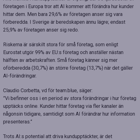
företagen i Europa tror att AI kommer att förändra hur kunder
hittar dem. Men bara 29,6% av företagen anser sig vara
förberedda. I Sverige är beredskapen ännu lägre; endast
25,9% av företagen anser sig redo.
Riskerna är särskilt stora för små företag, som enligt
Eurostat utgör 99% av EU:s företag och anställer nästan
hälften av arbetskraften. Små företag känner sig mer
oförberedda (30,7%) än större företag (13,7%) när det gäller
AI-förändringar.
Claudio Corbetta, vd för team.blue, säger:
”Vi befinner oss i en period av stora förändringar i hur företag
upptäcks online. Kunder hittar företag via fler kanaler än
någonsin tidigare, samtidigt som AI förändrar hur information
presenteras.”
Trots AI:s potential att driva kundupptäckter, är det