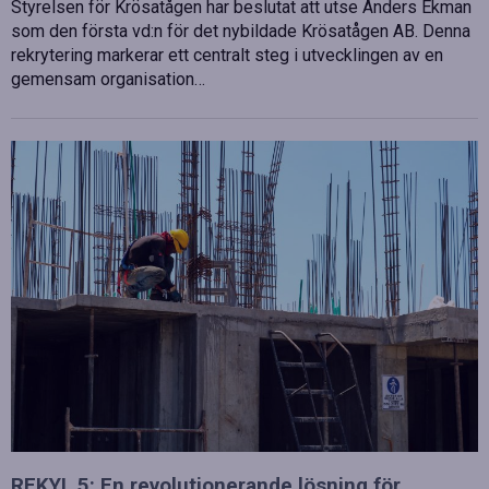
Styrelsen för Krösatågen har beslutat att utse Anders Ekman
som den första vd:n för det nybildade Krösatågen AB. Denna
rekrytering markerar ett centralt steg i utvecklingen av en
gemensam organisation…
REKYL 5: En revolutionerande lösning för