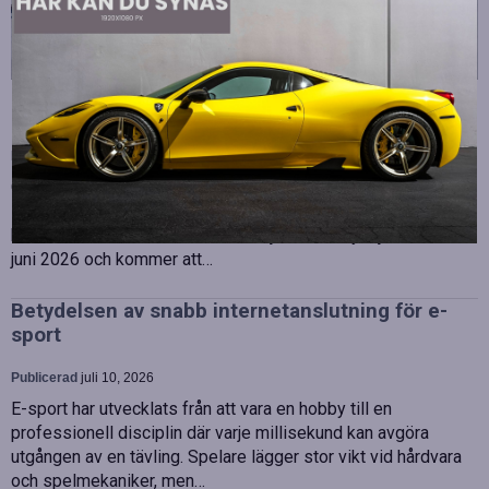
Strategiska tillskott till OHLA Sveriges ledning
Publicerad
juli 10, 2026
OHLA Sverige stärker sin ledningsgrupp genom att anställa
Malin Bergman som HR-chef och María Vazquez som
biträdande ekonomichef. Båda började sina nya tjänster den 1
juni 2026 och kommer att…
Betydelsen av snabb internetanslutning för e-
sport
Publicerad
juli 10, 2026
E-sport har utvecklats från att vara en hobby till en
professionell disciplin där varje millisekund kan avgöra
utgången av en tävling. Spelare lägger stor vikt vid hårdvara
och spelmekaniker, men…