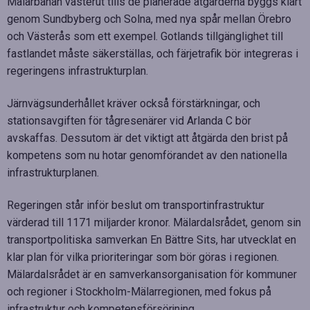
Mälarbanan västerut tills de planerade åtgärderna byggs klart
genom Sundbyberg och Solna, med nya spår mellan Örebro
och Västerås som ett exempel. Gotlands tillgänglighet till
fastlandet måste säkerställas, och färjetrafik bör integreras i
regeringens infrastrukturplan.
Järnvägsunderhållet kräver också förstärkningar, och
stationsavgiften för tågresenärer vid Arlanda C bör
avskaffas. Dessutom är det viktigt att åtgärda den brist på
kompetens som nu hotar genomförandet av den nationella
infrastrukturplanen.
Regeringen står inför beslut om transportinfrastruktur
värderad till 1171 miljarder kronor. Mälardalsrådet, genom sin
transportpolitiska samverkan En Bättre Sits, har utvecklat en
klar plan för vilka prioriteringar som bör göras i regionen.
Mälardalsrådet är en samverkansorganisation för kommuner
och regioner i Stockholm-Mälarregionen, med fokus på
infrastruktur och kompetensförsörjning.