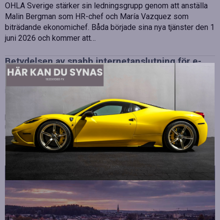
OHLA Sverige stärker sin ledningsgrupp genom att anställa
Malin Bergman som HR-chef och María Vazquez som
biträdande ekonomichef. Båda började sina nya tjänster den 1
juni 2026 och kommer att…
Betydelsen av snabb internetanslutning för e-
sport
Publicerad
juli 10, 2026
E-sport har utvecklats från att vara en hobby till en
professionell disciplin där varje millisekund kan avgöra
utgången av en tävling. Spelare lägger stor vikt vid hårdvara
och spelmekaniker, men…