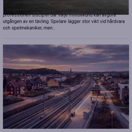
Publicerad
juli 10, 2026
E-sport har utvecklats från att vara en hobby till en
professionell disciplin där varje millisekund kan avgöra
utgången av en tävling. Spelare lägger stor vikt vid hårdvara
och spelmekaniker, men…