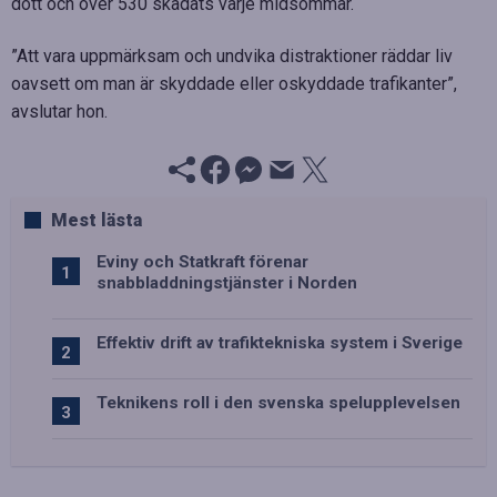
dött och över 530 skadats varje midsommar.
”Att vara uppmärksam och undvika distraktioner räddar liv
oavsett om man är skyddade eller oskyddade trafikanter”,
avslutar hon.
Mest lästa
Eviny och Statkraft förenar
snabbladdningstjänster i Norden
Effektiv drift av trafiktekniska system i Sverige
Teknikens roll i den svenska spelupplevelsen