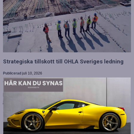
Strategiska tillskott till OHLA Sveriges ledning
Publicerad
juli 10, 2026
OHLA Sverige stärker sin ledningsgrupp genom att anställa
Malin Bergman som HR-chef och María Vazquez som
biträdande ekonomichef. Båda började sina nya tjänster den 1
juni 2026 och kommer att…
Betydelsen av snabb internetanslutning för e-
sport