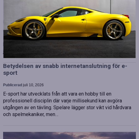
Strategiska tillskott till OHLA Sveriges ledning
Publicerad
juli 10, 2026
OHLA Sverige stärker sin ledningsgrupp genom att anställa
Malin Bergman som HR-chef och María Vazquez som
biträdande ekonomichef. Båda började sina nya tjänster den 1
juni 2026 och kommer att…
Betydelsen av snabb internetanslutning för e-
sport
Publicerad
juli 10, 2026
E-sport har utvecklats från att vara en hobby till en
professionell disciplin där varje millisekund kan avgöra
utgången av en tävling. Spelare lägger stor vikt vid hårdvara
och spelmekaniker, men…