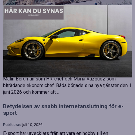
Strategiska tillskott till OHLA Sveriges ledning
Publicerad
juli 10, 2026
OHLA Sverige stärker sin ledningsgrupp genom att anställa
Malin Bergman som HR-chef och María Vazquez som
biträdande ekonomichef. Båda började sina nya tjänster den 1
juni 2026 och kommer att…
Betydelsen av snabb internetanslutning för e-
sport
Publicerad
juli 10, 2026
E-sport har utvecklats från att vara en hobby till en