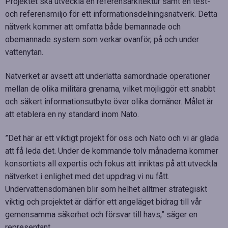
Projektet ska utveckla en referensarkitektur samt en test-
och referensmiljö för ett informationsdelningsnätverk. Detta
nätverk kommer att omfatta både bemannade och
obemannade system som verkar ovanför, på och under
vattenytan.
Nätverket är avsett att underlätta samordnade operationer
mellan de olika militära grenarna, vilket möjliggör ett snabbt
och säkert informationsutbyte över olika domäner. Målet är
att etablera en ny standard inom Nato.
”Det här är ett viktigt projekt för oss och Nato och vi är glada
att få leda det. Under de kommande tolv månaderna kommer
konsortiets all expertis och fokus att inriktas på att utveckla
nätverket i enlighet med det uppdrag vi nu fått.
Undervattensdomänen blir som helhet alltmer strategiskt
viktig och projektet är därför ett angeläget bidrag till vår
gemensamma säkerhet och försvar till havs,” säger en
representant.