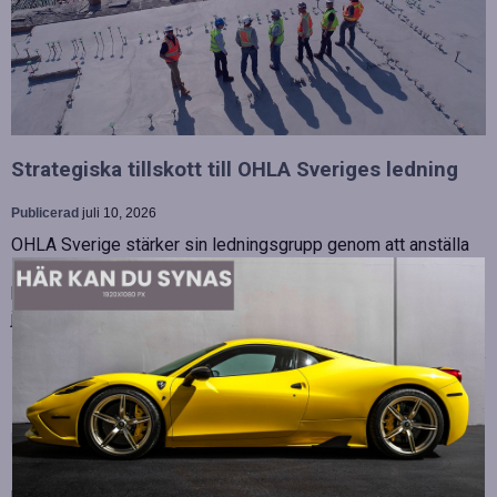
Strategiska tillskott till OHLA Sveriges ledning
Publicerad
juli 10, 2026
OHLA Sverige stärker sin ledningsgrupp genom att anställa
Malin Bergman som HR-chef och María Vazquez som
biträdande ekonomichef. Båda började sina nya tjänster den 1
juni 2026 och kommer att…
Betydelsen av snabb internetanslutning för e-
sport
Publicerad
juli 10, 2026
E-sport har utvecklats från att vara en hobby till en
professionell disciplin där varje millisekund kan avgöra