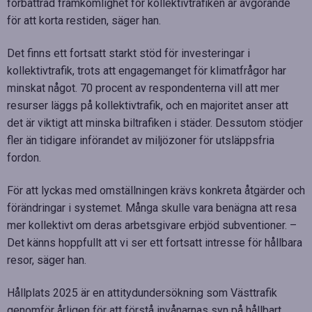
förbättrad framkomlighet för kollektivtrafiken är avgörande
för att korta restiden, säger han.
Det finns ett fortsatt starkt stöd för investeringar i
kollektivtrafik, trots att engagemanget för klimatfrågor har
minskat något. 70 procent av respondenterna vill att mer
resurser läggs på kollektivtrafik, och en majoritet anser att
det är viktigt att minska biltrafiken i städer. Dessutom stödjer
fler än tidigare införandet av miljözoner för utsläppsfria
fordon.
För att lyckas med omställningen krävs konkreta åtgärder och
förändringar i systemet. Många skulle vara benägna att resa
mer kollektivt om deras arbetsgivare erbjöd subventioner. –
Det känns hoppfullt att vi ser ett fortsatt intresse för hållbara
resor, säger han.
Hållplats 2025 är en attitydundersökning som Västtrafik
genomför årligen för att förstå invånarnas syn på hållbart