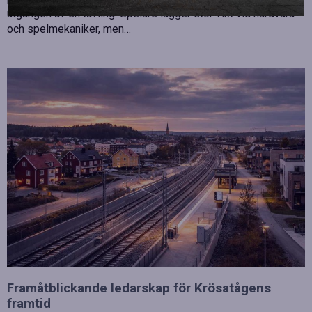
utgången av en tävling. Spelare lägger stor vikt vid hårdvara
och spelmekaniker, men…
Framåtblickande ledarskap för Krösatågens
framtid