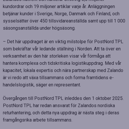
kundordrar och 19 miljoner artiklar varje år. Anläggningen
betjänar kunder i Sverige, Norge, Danmark och Finland, och
sysselsätter över 450 tillsvidareanställda samt upp till 1 000
säsongsanställda under högsäsong.
– Det här uppdraget är en viktig milstolpe för PostNord TPL
som bekräftar vår ledande ställning i Norden. Att ta över en
verksamhet av den här storleken visar vår förmåga att
hantera komplexa och tidskritiska logistikuppdrag. Med vår
kapacitet, lokala expertis och nära partnerskap med Zalando
är vi redo att växa tillsammans och forma framtidens e-
handelslogistik, säger en representant.
Övergången till PostNord TPL inleddes den 1 oktober 2025.
PostNord TPL har redan ansvarat för Zalandos nordiska
returhantering, och detta nya uppdrag är nästa steg i deras
framgångsrika arbete tillsammans.