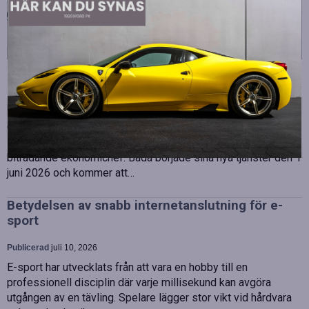
Strategiska tillskott till OHLA Sveriges ledning
Publicerad
juli 10, 2026
OHLA Sverige stärker sin ledningsgrupp genom att anställa
Malin Bergman som HR-chef och María Vazquez som
biträdande ekonomichef. Båda började sina nya tjänster den 1
juni 2026 och kommer att…
Betydelsen av snabb internetanslutning för e-
sport
Publicerad
juli 10, 2026
E-sport har utvecklats från att vara en hobby till en
professionell disciplin där varje millisekund kan avgöra
utgången av en tävling. Spelare lägger stor vikt vid hårdvara