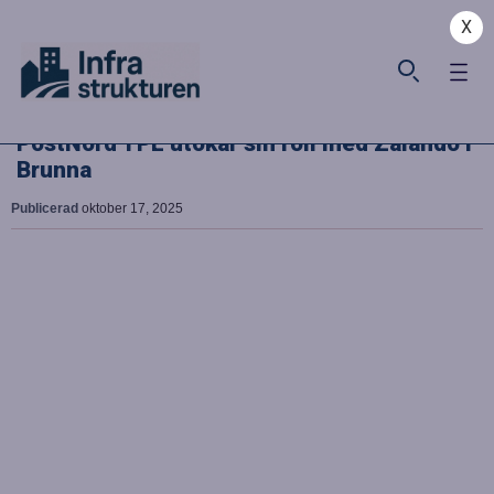
X
PostNord TPL utökar sin roll med Zalando i
Brunna
Publicerad
oktober 17, 2025