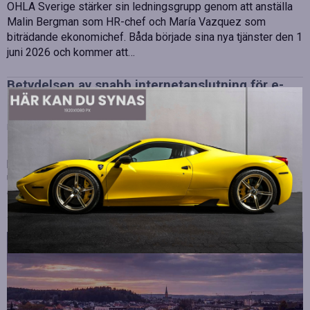
OHLA Sverige stärker sin ledningsgrupp genom att anställa
Malin Bergman som HR-chef och María Vazquez som
biträdande ekonomichef. Båda började sina nya tjänster den 1
juni 2026 och kommer att…
Betydelsen av snabb internetanslutning för e-
sport
Publicerad
juli 10, 2026
E-sport har utvecklats från att vara en hobby till en
professionell disciplin där varje millisekund kan avgöra
utgången av en tävling. Spelare lägger stor vikt vid hårdvara
och spelmekaniker, men…