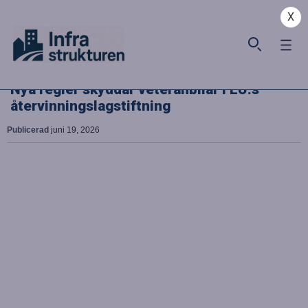
X
Nya regler skyddar veteranbilar i EU:s
återvinningslagstiftning
Publicerad
juni 19, 2026