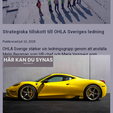
Strategiska tillskott till OHLA Sveriges ledning
Publicerad
juli 10, 2026
OHLA Sverige stärker sin ledningsgrupp genom att anställa
Malin Bergman som HR-chef och María Vazquez som
biträdande ekonomichef. Båda började sina nya tjänster den 1
juni 2026 och kommer att…
Betydelsen av snabb internetanslutning för e-
sport
Publicerad
juli 10, 2026
E-sport har utvecklats från att vara en hobby till en
professionell disciplin där varje millisekund kan avgöra
utgången av en tävling. Spelare lägger stor vikt vid hårdvara