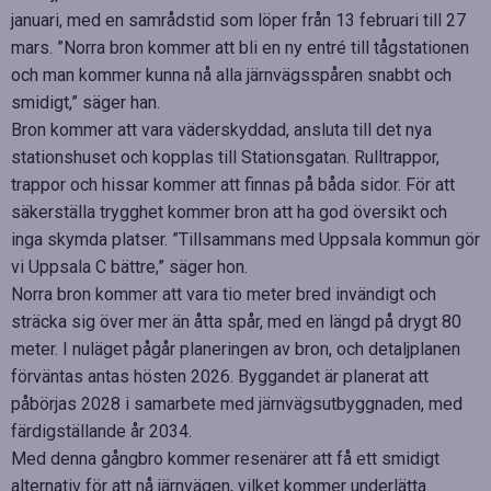
januari, med en samrådstid som löper från 13 februari till 27
mars. ”Norra bron kommer att bli en ny entré till tågstationen
och man kommer kunna nå alla järnvägsspåren snabbt och
smidigt,” säger han.
Bron kommer att vara väderskyddad, ansluta till det nya
stationshuset och kopplas till Stationsgatan. Rulltrappor,
trappor och hissar kommer att finnas på båda sidor. För att
säkerställa trygghet kommer bron att ha god översikt och
inga skymda platser. ”Tillsammans med Uppsala kommun gör
vi Uppsala C bättre,” säger hon.
Norra bron kommer att vara tio meter bred invändigt och
sträcka sig över mer än åtta spår, med en längd på drygt 80
meter. I nuläget pågår planeringen av bron, och detaljplanen
förväntas antas hösten 2026. Byggandet är planerat att
påbörjas 2028 i samarbete med järnvägsutbyggnaden, med
färdigställande år 2034.
Med denna gångbro kommer resenärer att få ett smidigt
alternativ för att nå järnvägen, vilket kommer underlätta