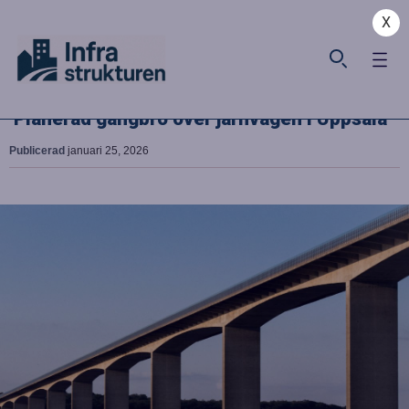
X
Planerad gångbro över järnvägen i Uppsala
Publicerad
januari 25, 2026