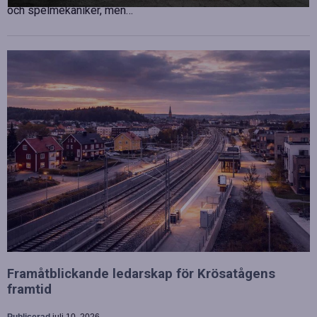
och spelmekaniker, men…
Framåtblickande ledarskap för Krösatågens
framtid