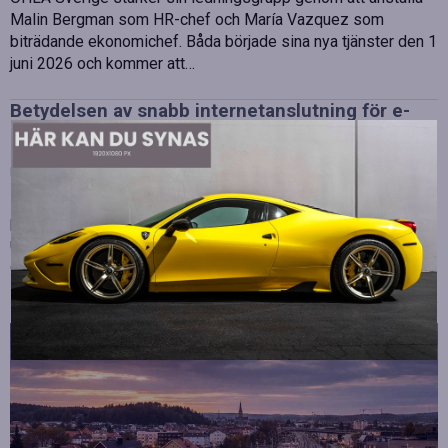
Malin Bergman som HR-chef och María Vazquez som
biträdande ekonomichef. Båda började sina nya tjänster den 1
juni 2026 och kommer att…
Betydelsen av snabb internetanslutning för e-
sport
Publicerad
juli 10, 2026
E-sport har utvecklats från att vara en hobby till en
professionell disciplin där varje millisekund kan avgöra
utgången av en tävling. Spelare lägger stor vikt vid hårdvara
och spelmekaniker, men…