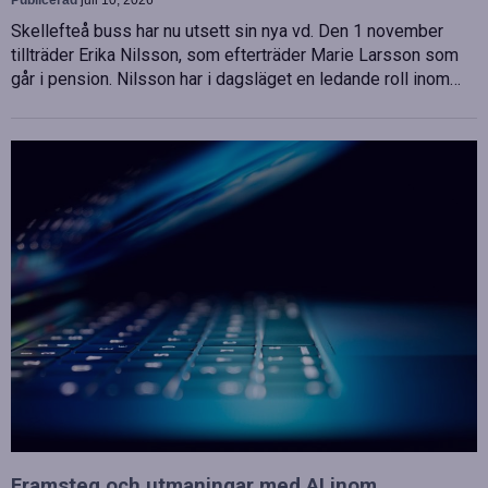
Publicerad
juli 10, 2026
Skellefteå buss har nu utsett sin nya vd. Den 1 november
tillträder Erika Nilsson, som efterträder Marie Larsson som
går i pension. Nilsson har i dagsläget en ledande roll inom…
Framsteg och utmaningar med AI inom