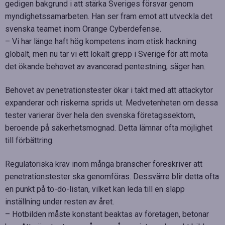
gedigen bakgrund i att stärka Sveriges försvar genom
myndighetssamarbeten. Han ser fram emot att utveckla det
svenska teamet inom Orange Cyberdefense.
– Vi har länge haft hög kompetens inom etisk hackning
globalt, men nu tar vi ett lokalt grepp i Sverige för att möta
det ökande behovet av avancerad pentestning, säger han.
Behovet av penetrationstester ökar i takt med att attackytor
expanderar och riskerna sprids ut. Medvetenheten om dessa
tester varierar över hela den svenska företagssektorn,
beroende på säkerhetsmognad. Detta lämnar ofta möjlighet
till förbättring.
Regulatoriska krav inom många branscher föreskriver att
penetrationstester ska genomföras. Dessvärre blir detta ofta
en punkt på to-do-listan, vilket kan leda till en slapp
inställning under resten av året.
– Hotbilden måste konstant beaktas av företagen, betonar