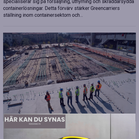
specialiserar sig på försäljning, uthyrning och skräddarsydda
containerlösningar. Detta förvärv stärker Greencarriers
ställning inom containersektorn och…
Strategiska tillskott till OHLA Sveriges ledning