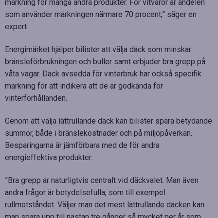
märkning för många andra produkter. För vitvaror är andelen
som använder märkningen närmare 70 procent,” säger en
expert.
Energimärket hjälper bilister att välja däck som minskar
bränsleförbrukningen och buller samt erbjuder bra grepp på
våta vägar. Däck avsedda för vinterbruk har också specifik
märkning för att indikera att de är godkända för
vinterförhållanden.
Genom att välja lättrullande däck kan bilister spara betydande
summor, både i bränslekostnader och på miljöpåverkan.
Besparingarna är jämförbara med de för andra
energieffektiva produkter.
”Bra grepp är naturligtvis centralt vid däckvalet. Man även
andra frågor är betydelsefulla, som till exempel
rullmotståndet. Väljer man det mest lättrullande däcken kan
man spara upp till nästan tre gånger så mycket per år som