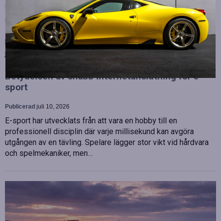
Publicerad
juli 10, 2026
OHLA Sverige stärker sin ledningsgrupp genom att anställa
Malin Bergman som HR-chef och María Vazquez som
biträdande ekonomichef. Båda började sina nya tjänster den 1
juni 2026 och kommer att…
Betydelsen av snabb internetanslutning för e-
sport
Publicerad
juli 10, 2026
E-sport har utvecklats från att vara en hobby till en
professionell disciplin där varje millisekund kan avgöra
utgången av en tävling. Spelare lägger stor vikt vid hårdvara
och spelmekaniker, men…