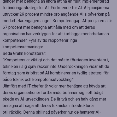
gånger mer benägna än andra att ha en fullt implementerad
förändringsstrategi för AI. Förtroende för AI: AI-pionjärerna
uttrycker 29 procent mindre oro angående AI:s påverkan på
medarbetarengagemanget. Kompetensgap: AI-pionjärerna är
67 procent mer benägna att hålla med om att deras
organisation har verktygen för att kartlägga medarbetarnas
kompetenser. Fyra av tio rapporterar inga
kompetensutmaningar.
Beda Grahn konstaterar:
”Kompetens är viktigt och det måste företagen investera i,
tekniken i sig själv räcker inte. Undersökningen visar att de
företag som är bäst på AI kombinerar en tydlig strategi för
både teknik och kompetensutveckling.”
Jämfört med IT-chefer är vd:ar mer benägna att hävda att
deras organisationer fortfarande befinner sig i ett tidigt
skede av AI-utvecklingen. De är två och en halv gång mer
benägna att säga att deras tekniska infrastruktur är
otillräcklig. Denna skillnad påverkar hur de hanterar AI-