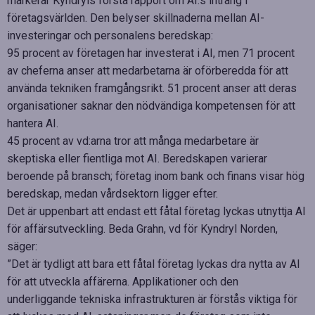
markerar Kyndryls första rapport om AI:s intrång i
företagsvärlden. Den belyser skillnaderna mellan AI-
investeringar och personalens beredskap:
95 procent av företagen har investerat i AI, men 71 procent
av cheferna anser att medarbetarna är oförberedda för att
använda tekniken framgångsrikt. 51 procent anser att deras
organisationer saknar den nödvändiga kompetensen för att
hantera AI.
45 procent av vd:arna tror att många medarbetare är
skeptiska eller fientliga mot AI. Beredskapen varierar
beroende på bransch; företag inom bank och finans visar hög
beredskap, medan vårdsektorn ligger efter.
Det är uppenbart att endast ett fåtal företag lyckas utnyttja AI
för affärsutveckling. Beda Grahn, vd för Kyndryl Norden,
säger:
”Det är tydligt att bara ett fåtal företag lyckas dra nytta av AI
för att utveckla affärerna. Applikationer och den
underliggande tekniska infrastrukturen är förstås viktiga för