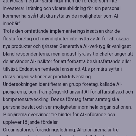
att lyckas med AI-satsningar men de företag som inte
investerar i träning och vidareutbildning för sin personal
kommer ha svårt att dra nytta av de möjligheter som AI
innebär.”
Trots den omfattande implementeringsinsatsen drar de
flesta företag och myndigheter inte nytta av AI för att skapa
nya produkter och tjänster. Generativa AI-verktyg är vanligast
bland respondenterna, men endast fyra av tio chefer anger att
de använder AI-insikter för att förbättra beslutsfattande eller
tillväxt. Endast en femtedel anser att AI:s primära syfte i
deras organisationer är produktutveckling.
Undersökningen identifierar en grupp företag, kallade AI-
pionjärerna, som framgångsrikt använt AI för affärstillväxt och
kompetensutveckling. Dessa företag fattar strategiska
personalbeslut och ser möjligheter inom hela organisationen.
Pionjärerna övervinner tre hinder för AI-införande och
upplever följande fördelar:
Organisatorisk förändringsledning: AI-pionjärerna är tre