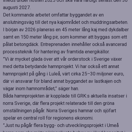
inleds under hösten 2025 och ska vara färdigt senast den 30
augusti 2027.
Det kommande arbetet omfattar byggandet av en
anslutningsväg till det nya kajområdet och muddringsarbeten.
I början av 2026 planeras en 45 meter lång kaj med dykdalber
samt en 150 meter lång pir, som kommer att byggas som ett
pålat betongdäck. Entreprenaden innehåller också avancerad
processteknik för hantering av framtida energikällor.
”Vi är mycket glada över att vår orderstock i Sverige växer
med detta betydande hamnprojekt. Vi har också ett annat
hamnprojekt på gång i Luleå, värt cirka 25–30 miljoner euro,
där vi ansvarar för bland annat byggandet av lastkajen och
vägar inom hamnområdet,” säger han.
Båda hamnprojekten är kopplade till GRK:s aktuella insatser i
norra Sverige, där flera projekt relaterade till den gröna
omställningen pågår. Norra Sveriges hamnar och sjöfart
spelar en central roll för regionens ekonomi.
”Just nu pågår flera bygg- och utvecklingsprojekt i Umeå