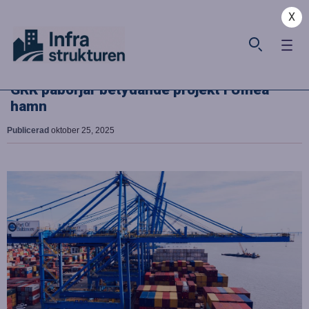
X
GRK påbörjar betydande projekt i Umeå
hamn
Publicerad
oktober 25, 2025