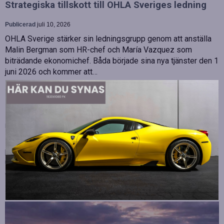
Strategiska tillskott till OHLA Sveriges ledning
Publicerad
juli 10, 2026
OHLA Sverige stärker sin ledningsgrupp genom att anställa
Malin Bergman som HR-chef och María Vazquez som
biträdande ekonomichef. Båda började sina nya tjänster den 1
juni 2026 och kommer att…
Betydelsen av snabb internetanslutning för e-
sport
Publicerad
juli 10, 2026
E-sport har utvecklats från att vara en hobby till en
professionell disciplin där varje millisekund kan avgöra
utgången av en tävling. Spelare lägger stor vikt vid hårdvara
och spelmekaniker, men…