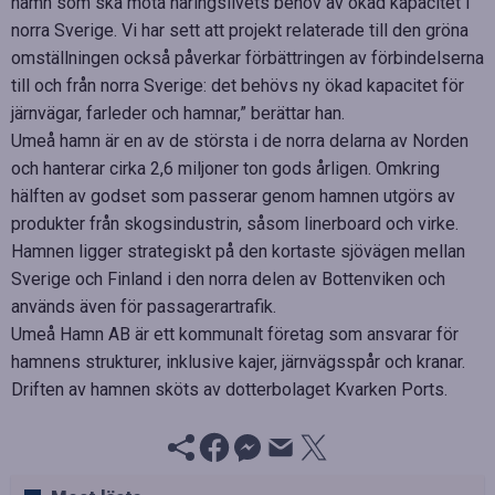
hamn som ska möta näringslivets behov av ökad kapacitet i
norra Sverige. Vi har sett att projekt relaterade till den gröna
omställningen också påverkar förbättringen av förbindelserna
till och från norra Sverige: det behövs ny ökad kapacitet för
järnvägar, farleder och hamnar,” berättar han.
Umeå hamn är en av de största i de norra delarna av Norden
och hanterar cirka 2,6 miljoner ton gods årligen. Omkring
hälften av godset som passerar genom hamnen utgörs av
produkter från skogsindustrin, såsom linerboard och virke.
Hamnen ligger strategiskt på den kortaste sjövägen mellan
Sverige och Finland i den norra delen av Bottenviken och
används även för passagerartrafik.
Umeå Hamn AB är ett kommunalt företag som ansvarar för
hamnens strukturer, inklusive kajer, järnvägsspår och kranar.
Driften av hamnen sköts av dotterbolaget Kvarken Ports.