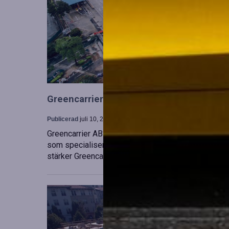
Greencarrier utökar sin verksamhet gen
Publicerad
juli 10, 2026
Greencarrier AB har förvärvat en majoritetsandel i
som specialiserar sig på försäljning, uthyrning och
stärker Greencarriers ställning inom containersekt