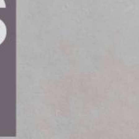
 att vidta viktiga åtgärder. I en
r bland annat Pierre Sandberg,
lart meddelande till
missa inte framtidståget som
förande- och finansieringslösningar
ktur. Under de kommande tolv åren fram till 2037
onor. Även om summan kan verka överväldigande,
itiska partier – över blockgränserna – att det är
 hela landet.
pplas samman med väg, sjöfart och flyg. Det
t för att uppnå en effektiv infrastruktur, säger