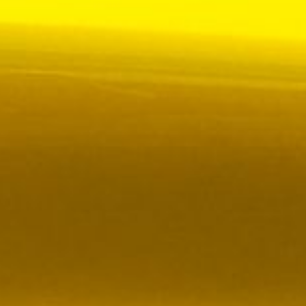
 VR City Traffic i Sverige och Finland
ör upphandlad kollektivtrafik i Sverige, samtidigt
i kölvattnet av Johan Oscarssons avsked från…