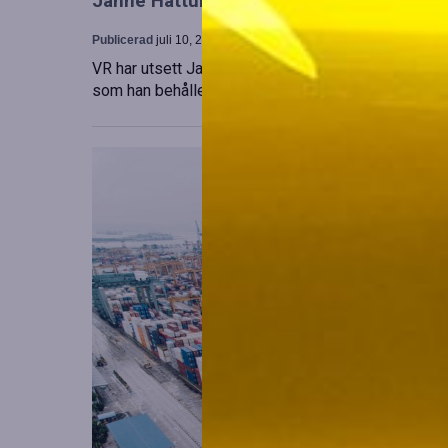
Janne Hattula tillträder som ny ledare för
Publicerad
juli 10, 2026
VR har utsett Janne Hattula att leda verksamheten f
som han behåller sitt ansvar i Finland. Detta sker 