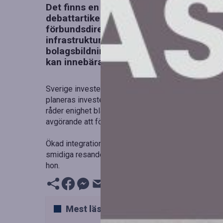
Det finns en unik möjlighet för regeringen
debattartikel i Dagens Industri uttrycke
förbundsdirektör för Tågföretagen, ett k
infrastrukturminister Andreas Carlson: 
bolagsbildningen och alternativa genom
kan innebära.
Sverige investerar betydande belopp i sin infrastru
planeras investeringar på hela 1,230 miljarder kr
råder enighet bland näringsliv, Försvarsmakt och pol
avgörande att förbättra gods- och pendlingsflöden i
Ökad integration är avgörande; järnvägen måste ko
smidiga resandet, ofta i form av pendling, är central
hon.
Mest lästa