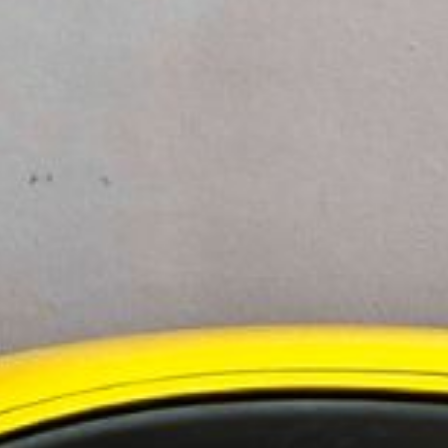
ningstjänster i Norden
 i Sverige
evelsen