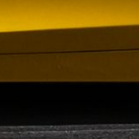
om förvärv av Containerhandel CARU
 Containerhandel CARU AB, ett svenskt företag
 skräddarsydda containerlösningar. Detta förvärv
orn och…