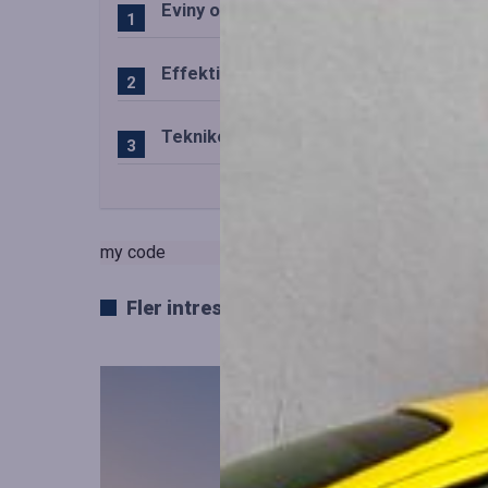
Eviny och Statkraft förenar snabbladd
Effektiv drift av trafiktekniska system
Teknikens roll i den svenska speluppl
my code
Fler intressanta artiklar