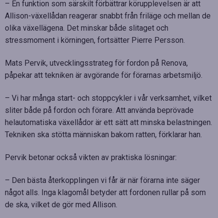
– En funktion som särskilt förbättrar körupplevelsen är att
Allison-växellådan reagerar snabbt från friläge och mellan de
olika växellägena. Det minskar både slitaget och
stressmoment i körningen, fortsätter Pierre Persson.
Mats Pervik, utvecklingsstrateg för fordon på Renova,
påpekar att tekniken är avgörande för förarnas arbetsmiljö.
– Vi har många start- och stoppcykler i vår verksamhet, vilket
sliter både på fordon och förare. Att använda beprövade
helautomatiska växellådor är ett sätt att minska belastningen.
Tekniken ska stötta människan bakom ratten, förklarar han.
Pervik betonar också vikten av praktiska lösningar:
– Den bästa återkopplingen vi får är när förarna inte säger
något alls. Inga klagomål betyder att fordonen rullar på som
de ska, vilket de gör med Allison.