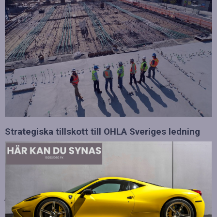
Strategiska tillskott till OHLA Sveriges ledning
Publicerad
juli 10, 2026
OHLA Sverige stärker sin ledningsgrupp genom att anställa
Malin Bergman som HR-chef och María Vazquez som
biträdande ekonomichef. Båda började sina nya tjänster den 1
juni 2026 och kommer att…