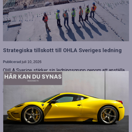
Strategiska tillskott till OHLA Sveriges ledning
Publicerad
juli 10, 2026
OHLA Sverige stärker sin ledningsgrupp genom att anställa
Malin Bergman som HR-chef och María Vazquez som
biträdande ekonomichef. Båda började sina nya tjänster den 1
juni 2026 och kommer att…
Betydelsen av snabb internetanslutning för e-
sport
Publicerad
juli 10, 2026
E-sport har utvecklats från att vara en hobby till en