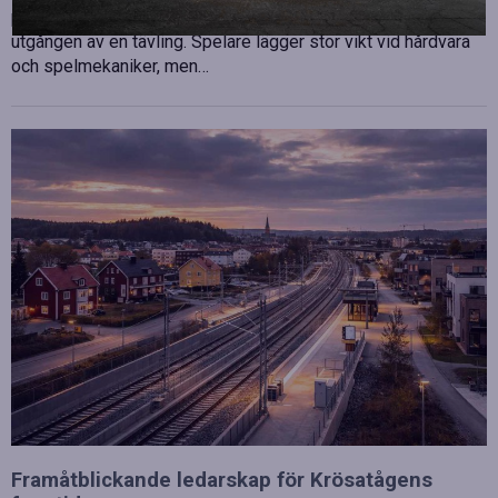
professionell disciplin där varje millisekund kan avgöra
utgången av en tävling. Spelare lägger stor vikt vid hårdvara
och spelmekaniker, men…
Framåtblickande ledarskap för Krösatågens