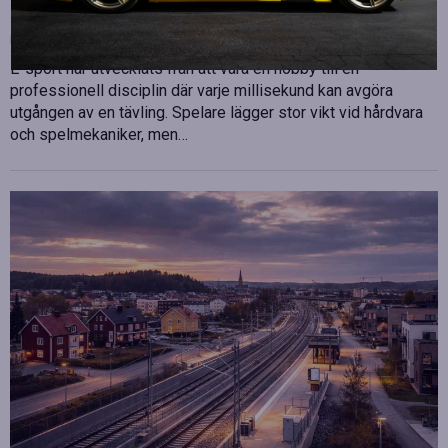
sport
Publicerad
juli 10, 2026
E-sport har utvecklats från att vara en hobby till en
professionell disciplin där varje millisekund kan avgöra
utgången av en tävling. Spelare lägger stor vikt vid hårdvara
och spelmekaniker, men…