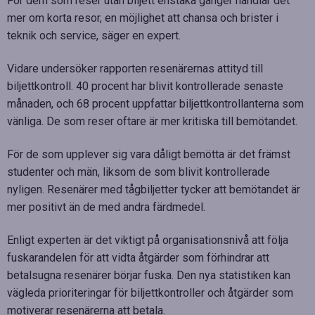
För dem som reser utan biljett enstaka gånger handlar det
mer om korta resor, en möjlighet att chansa och brister i
teknik och service, säger en expert.
Vidare undersöker rapporten resenärernas attityd till
biljettkontroll. 40 procent har blivit kontrollerade senaste
månaden, och 68 procent uppfattar biljettkontrollanterna som
vänliga. De som reser oftare är mer kritiska till bemötandet.
För de som upplever sig vara dåligt bemötta är det främst
studenter och män, liksom de som blivit kontrollerade
nyligen. Resenärer med tågbiljetter tycker att bemötandet är
mer positivt än de med andra färdmedel.
Enligt experten är det viktigt på organisationsnivå att följa
fuskarandelen för att vidta åtgärder som förhindrar att
betalsugna resenärer börjar fuska. Den nya statistiken kan
vägleda prioriteringar för biljettkontroller och åtgärder som
motiverar resenärerna att betala.