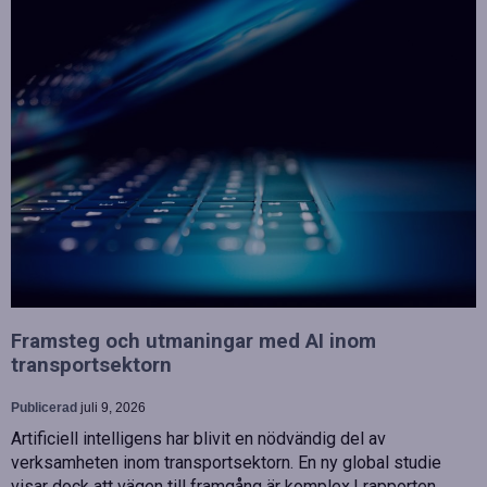
Framsteg och utmaningar med AI inom
transportsektorn
Publicerad
juli 9, 2026
Artificiell intelligens har blivit en nödvändig del av
verksamheten inom transportsektorn. En ny global studie
visar dock att vägen till framgång är komplex.I rapporten