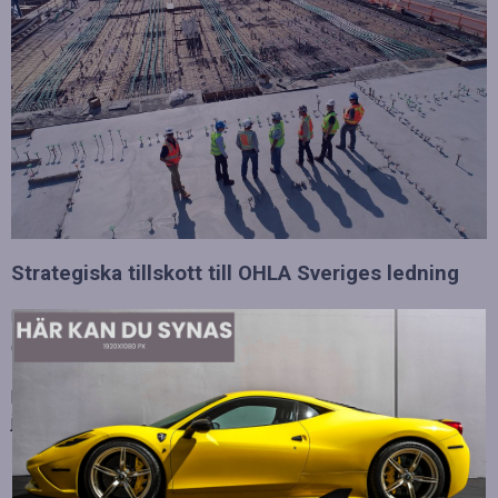
Strategiska tillskott till OHLA Sveriges ledning
Publicerad
juli 10, 2026
OHLA Sverige stärker sin ledningsgrupp genom att anställa
Malin Bergman som HR-chef och María Vazquez som
biträdande ekonomichef. Båda började sina nya tjänster den 1
juni 2026 och kommer att…
Betydelsen av snabb internetanslutning för e-