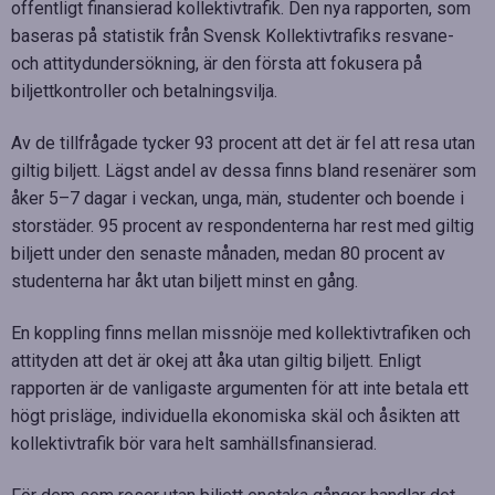
offentligt finansierad kollektivtrafik. Den nya rapporten, som
baseras på statistik från Svensk Kollektivtrafiks resvane-
och attitydundersökning, är den första att fokusera på
biljettkontroller och betalningsvilja.
Av de tillfrågade tycker 93 procent att det är fel att resa utan
giltig biljett. Lägst andel av dessa finns bland resenärer som
åker 5–7 dagar i veckan, unga, män, studenter och boende i
storstäder. 95 procent av respondenterna har rest med giltig
biljett under den senaste månaden, medan 80 procent av
studenterna har åkt utan biljett minst en gång.
En koppling finns mellan missnöje med kollektivtrafiken och
attityden att det är okej att åka utan giltig biljett. Enligt
rapporten är de vanligaste argumenten för att inte betala ett
högt prisläge, individuella ekonomiska skäl och åsikten att
kollektivtrafik bör vara helt samhällsfinansierad.