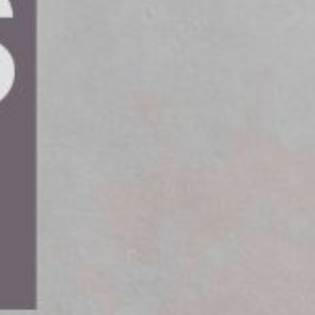
kraften minskar, blir
yggbranschen. XCMG ligger i framkant
igenta, högpresterande maskiner
lbara metoder.
maskiner, XE10E (1,0 ton) och XE27E (2,7 ton),
ike och Tyskland. Dessa maskiner kombinerar
et gör dem perfekta för användning i trånga
 kontroll och effektivitet i begränsade områden.
 meter. Detta gör den idealisk för rivning
er.
vprestanda och smidig hydraulik, driven av en
eg V-utsläppsnormer. XE27E ger längre räckvidd
m schaktning och grundläggning.