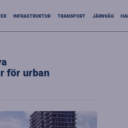
TER
INFRASTRUKTUR
TRANSPORT
JÄRNVÄG
HA
ya
 för urban