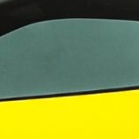
ningstjänster i Norden
 i Sverige
evelsen