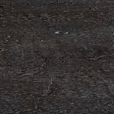
om förvärv av Containerhandel CARU
 Containerhandel CARU AB, ett svenskt företag
 skräddarsydda containerlösningar. Detta förvärv
orn och…