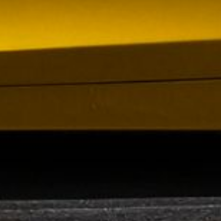
 VR City Traffic i Sverige och Finland
ör upphandlad kollektivtrafik i Sverige, samtidigt
i kölvattnet av Johan Oscarssons avsked från…