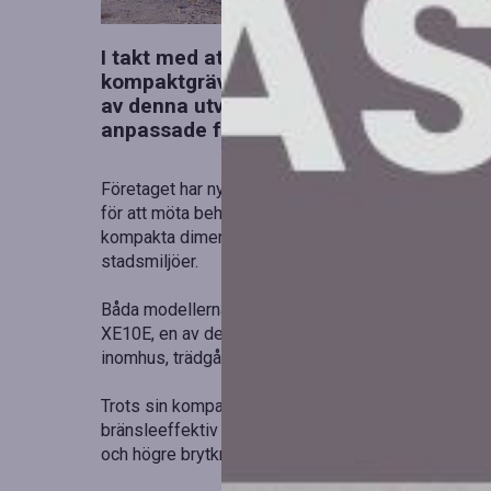
I takt med att städerna växer och arbets
kompaktgrävmaskiner allt viktigare i b
av denna utveckling och erbjuder intell
anpassade för trånga utrymmen och hål
Företaget har nyligen lanserat två nya kompaktgräv
för att möta behoven inom stadsbyggande i Frankr
kompakta dimensioner med kraftfull prestanda, vilk
stadsmiljöer.
Båda modellerna är designade för att erbjuda exakt
XE10E, en av de minsta, har en bredd på endast 0,75
inomhus, trädgårdsarbete och arbeten i smala gränd
Trots sin kompakthet erbjuder den även pålitlig grä
bränsleeffektiv dieselmotor som uppfyller EU:s st
och högre brytkraft för mer krävande uppgifter so