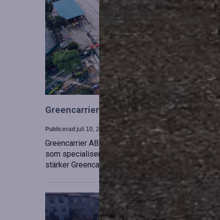
Greencarrier utökar sin verksamhet gen
Publicerad
juli 10, 2026
Greencarrier AB har förvärvat en majoritetsandel i
som specialiserar sig på försäljning, uthyrning och
stärker Greencarriers ställning inom containersekt