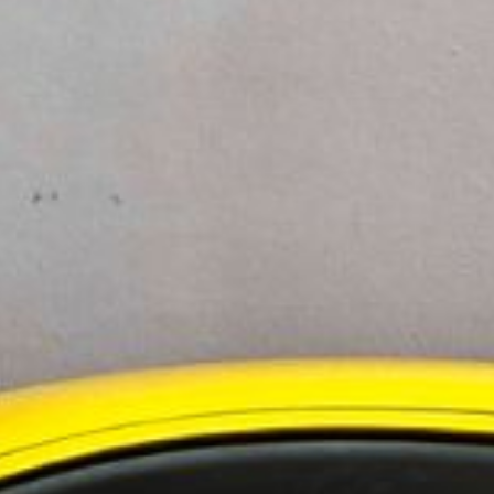
ilket möjliggör säker och flexibel drift nära
v motorstatus och underhåll, vilket förbättrar
 dem lämpliga för bostadsområden.
 snabbkopplingssystem för olika redskap, vilket
ngar demonstrerar deras fördelar.
nkrike, användes XE10E för att byta ut
ek möjliggjorde åtkomst där större maskiner inte
snabba upp projektets avslut med 20 %.
gar i ett tätbefolkat område i Glückstadt,
sväng möjliggjorde säker drift och undvek
eknik och beprövad fältprestanda, bidrar till