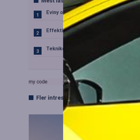
Mest lästa
Eviny och Statkraft förenar snabbladd
Effektiv drift av trafiktekniska system
Teknikens roll i den svenska speluppl
my code
Fler intressanta artiklar