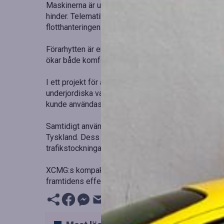
Maskinerna är utrustade med korta baksvängningar, v
hinder. Telematiksystemet ger realtidsövervakning a
flotthanteringen. Dessutom gör den låga ljudnivån
Förarhytten är ergonomiskt designad och det finns
ökar både komfort och säkerhet. Verkliga tillämpni
I ett projekt för allmännyttiga tjänster i Nîmes, Fra
underjordiska vattenledningar. Dess kompakta storl
kunde användas, vilket minimerade störningar och 
Samtidigt användes XE27E för att byta avloppslednin
Tyskland. Dess starka grävprestanda och korta bak
trafikstockningar.
XCMG:s kompaktgrävmaskiner, utrustade med smart t
framtidens effektiva och hållbara stadsbyggande.