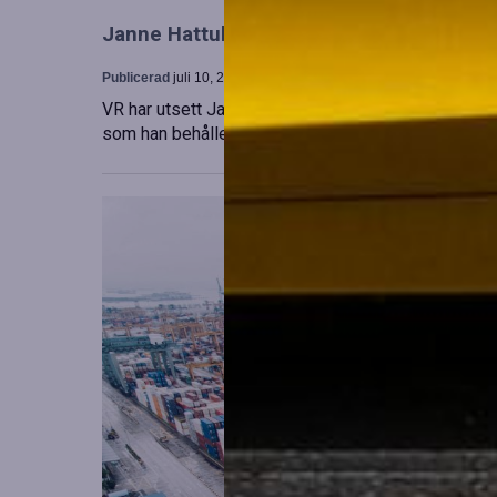
Janne Hattula tillträder som ny ledare för
Publicerad
juli 10, 2026
VR har utsett Janne Hattula att leda verksamheten f
som han behåller sitt ansvar i Finland. Detta sker 