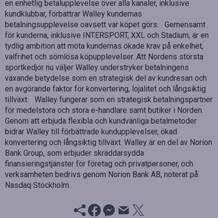
en enhetlig betalupplevelse över alla kanaler, inklusive
kundklubbar, förbättrar Walley kundernas
betalningsupplevelse oavsett var köpet görs. Gemensamt
för kunderna, inklusive INTERSPORT, XXL och Stadium, är en
tydlig ambition att möta kundernas ökade krav på enkelhet,
valfrihet och sömlösa köpupplevelser. Att Nordens största
sportkedjor nu väljer Walley understryker betalningens
växande betydelse som en strategisk del av kundresan och
en avgörande faktor för konvertering, lojalitet och långsiktig
tillväxt. Walley fungerar som en strategisk betalningspartner
för medelstora och stora e-handlare samt butiker i Norden.
Genom att erbjuda flexibla och kundvänliga betalmetoder
bidrar Walley till förbättrade kundupplevelser, ökad
konvertering och långsiktig tillväxt. Walley är en del av Norion
Bank Group, som erbjuder skräddarsydda
finansieringstjänster för företag och privatpersoner, och
verksamheten bedrivs genom Norion Bank AB, noterat på
Nasdaq Stockholm.