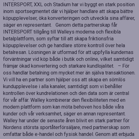
INTERSPORT, XXL och Stadium har vi byggt en stark position
inom sportsegmentet där vi hjälper handlare att skapa bättre
köpupplevelser, öka konverteringen och utveckla sina affärer,
säger en representant. Genom detta partnerskap får
INTERSPORT tillgång till Walleys moderna och flexibla
betalplattform, som syftar till att skapa friktionsfria
köpupplevelser och ge handlare större kontroll över hela
betalresan. Lösningen är utformad för att uppfylla kundernas
förväntningar vid köp både i butik och online, vilket samtidigt
främjar ökad konvertering och starkare kundlojalitet. – För
oss handlar betalning om mycket mer än själva transaktionen.
Vi vill ha en partner som hjälper oss att skapa en sömlös
kundupplevelse i alla kanaler, samtidigt som vi behåller
kontrollen över kundrelationen och den data som är central
för vår affär. Walley kombinerar den flexibiliteten med en
modern plattform som kan möta behoven hos både våra
kunder och vår verksamhet, säger en annan representant.
Walley har under de senaste åren blivit en stark partner för
Nordens största sportåterförsäljare, med partnerskap som
omfattar både e-handel och fysisk handel. Genom att erbjuda