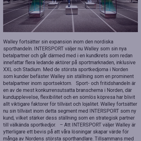
Walley fortsätter sin expansion inom den nordiska
sporthandeln. INTERSPORT väljer nu Walley som sin nya
betalpartner och går därmed med i en kundkrets som redan
innefattar flera ledande aktörer på sportmarknaden, inklusive
XXL och Stadium. Med de största sportkedjorna i Norden
som kunder befäster Walley sin ställning som en prominent
betalpartner inom sportsektorn. Sport- och fritidshandeln är
en av de mest konkurrensutsatta branscherna i Norden, där
kundupplevelse, flexibilitet och en sömlös köpresa har blivit
allt viktigare faktorer för tillväxt och lojalitet. Walley fortsätter
nu sin tillväxt inom detta segment med INTERSPORT som ny
kund, vilket stärker dess ställning som en strategisk partner
till välkända sportkedjor. – Att INTERSPORT väljer Walley är
ytterligare ett bevis på att våra lösningar skapar värde för
många av Nordens största sporthandlare. Tillsammans med