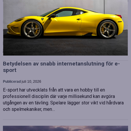
Strategiska tillskott till OHLA Sveriges ledning
Publicerad
juli 10, 2026
OHLA Sverige stärker sin ledningsgrupp genom att anställa
Malin Bergman som HR-chef och María Vazquez som
biträdande ekonomichef. Båda började sina nya tjänster den 1
juni 2026 och kommer att…
Betydelsen av snabb internetanslutning för e-
sport
Publicerad
juli 10, 2026
E-sport har utvecklats från att vara en hobby till en
professionell disciplin där varje millisekund kan avgöra
utgången av en tävling. Spelare lägger stor vikt vid hårdvara
och spelmekaniker, men…