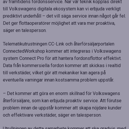
av framtidens fordonsservice. När vår teknik kopplas direkt
till Volkswagens digitala ekosystem kan vi erbjuda verkligt
prediktivt underhåll – det vill säga service innan något går fel.
Det ger flottaoperatörer möjlighet att vara mer proaktiva,
säger en talesperson.
Telematikutrustningen CC-Link och återförsäljarportalen
ConnectedWorkshop kommer att integreras i Volkswagens
system Connect Pro för att hantera fordonsflottor effektivt.
Data från kommersiella fordon kommer att skickas i realtid
till verkstäder, vilket gör att mekaniker kan agera på
eventuella varningar innan kostsamma problem uppstår.
– Det kommer att göra en enorm skillnad för Volkswagens
återförsäljare, som kan erbjuda proaktiv service. Att förutse
problem innan de uppstår kommer att skapa nöjdare kunder
och effektivare verkstäder, säger en talesperson.
Utrullningen av detta samarbete kommer att ske gradvis, med