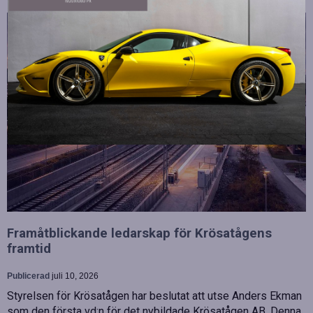
Framåtblickande ledarskap för Krösatågens
framtid
Publicerad
juli 10, 2026
Styrelsen för Krösatågen har beslutat att utse Anders Ekman
som den första vd:n för det nybildade Krösatågen AB. Denna