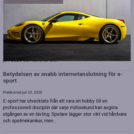
Strategiska tillskott till OHLA Sveriges ledning
Publicerad
juli 10, 2026
OHLA Sverige stärker sin ledningsgrupp genom att anställa
Malin Bergman som HR-chef och María Vazquez som
biträdande ekonomichef. Båda började sina nya tjänster den 1
juni 2026 och kommer att…
Betydelsen av snabb internetanslutning för e-
sport
Publicerad
juli 10, 2026
E-sport har utvecklats från att vara en hobby till en
professionell disciplin där varje millisekund kan avgöra
utgången av en tävling. Spelare lägger stor vikt vid hårdvara
och spelmekaniker, men…