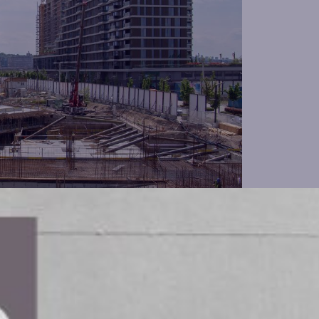
) meddelar att förvärvet av Swecon
odkännande från Europeiska