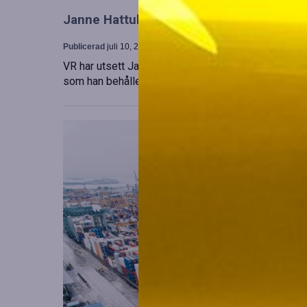
Janne Hattula tillträder som ny ledare för
Publicerad
juli 10, 2026
VR har utsett Janne Hattula att leda verksamheten f
som han behåller sitt ansvar i Finland. Detta sker 