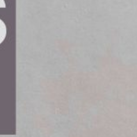
es den 31 januari 2026.
erens med Lantmännen om att förvärva Swecon,
nd och Litauen, samt Entrack. Förvärvet har nu
 produkt- och tjänsteförsäljning, uthyrning,
 cirka 1 400 anställda. Volvo CE gör därmed en
 närvaro på viktiga marknader i Europa.
rån Swecon till Volvo. Tillsammans kommer vi att
kunder i deras övergång till mer hållbara och
 Volvo CE:s innovationskapacitet, kommer
tta skapar bättre förutsättningar för att bidra till
h efterträder därmed Tomas Börjesson, som valt
 Volvo CE, senast som Head of Sales Asia, och