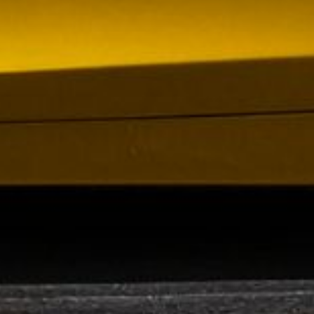
om förvärv av Containerhandel CARU
 Containerhandel CARU AB, ett svenskt företag
 skräddarsydda containerlösningar. Detta förvärv
orn och…