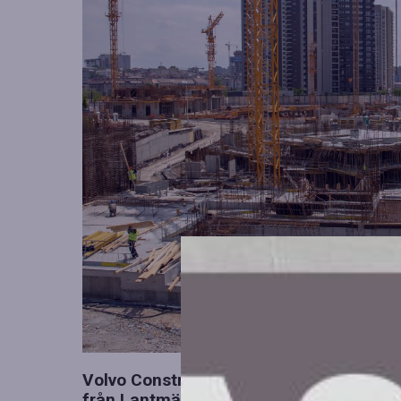
Volvo Construction Equipment (Volvo CE
från Lantmännen nu är slutfört efter g