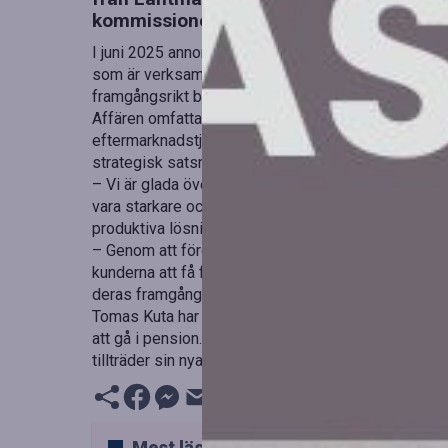
kommissionen. Transaktionen genomförd
I juni 2025 annonserades att Volvo CE kommit öv
som är verksam i Sverige, Tyskland, Estland, Lettla
framgångsrikt blivit en del av Volvo CE.
Affären omfattar hela Swecons verksamhet, inklusive
eftermarknadstjänster, kontor och verkstäder, samt
strategisk satsning för att investera och stärka sin
– Vi är glada över att välkomna alla medarbetare f
vara starkare och bättre rustade för att stödja våra 
produktiva lösningar, säger hon.
– Genom att förena våra marknadskompetenser med
kunderna att få fortsatt pålitligt stöd och service. De
deras framgång, säger han.
Tomas Kuta har utsetts till ny chef för Swecon, oc
att gå i pension. Kuta har gedigen erfarenhet från
tillträder sin nya tjänst den 1 mars 2026.
Mest lästa