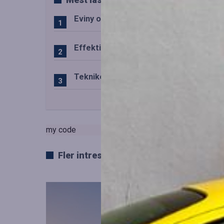
Eviny och Statkraft förenar snabbladd
Effektiv drift av trafiktekniska system
Teknikens roll i den svenska speluppl
my code
Fler intressanta artiklar