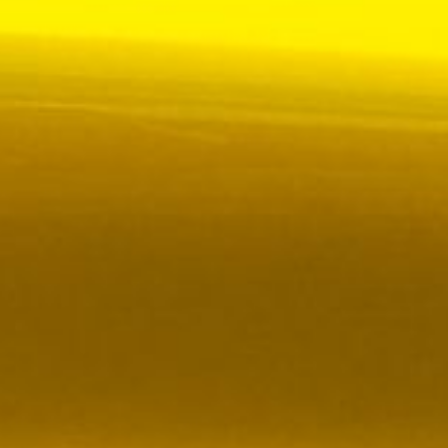
 VR City Traffic i Sverige och Finland
ör upphandlad kollektivtrafik i Sverige, samtidigt
i kölvattnet av Johan Oscarssons avsked från…