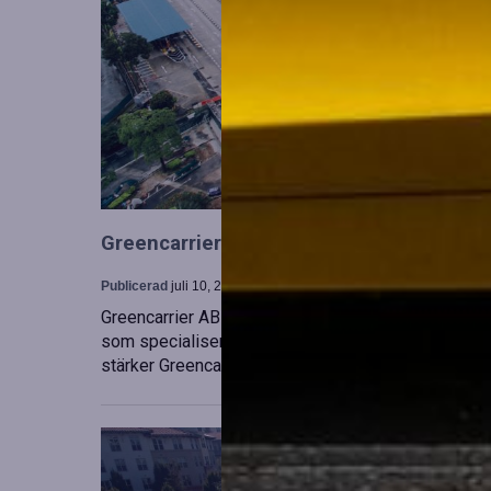
Greencarrier utökar sin verksamhet gen
Publicerad
juli 10, 2026
Greencarrier AB har förvärvat en majoritetsandel i
som specialiserar sig på försäljning, uthyrning och
stärker Greencarriers ställning inom containersekt