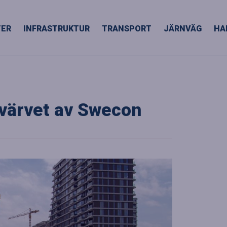
TER
INFRASTRUKTUR
TRANSPORT
JÄRNVÄG
HA
örvärvet av Swecon