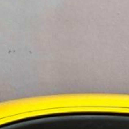
ningstjänster i Norden
 i Sverige
evelsen