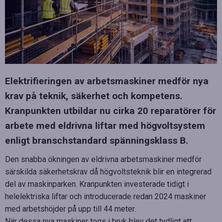
Elektrifieringen av arbetsmaskiner medför nya
krav på teknik, säkerhet och kompetens.
Kranpunkten utbildar nu cirka 20 reparatörer för
arbete med eldrivna liftar med högvoltsystem
enligt branschstandard spänningsklass B.
Den snabba ökningen av eldrivna arbetsmaskiner medför
särskilda säkerhetskrav då högvoltsteknik blir en integrerad
del av maskinparken. Kranpunkten investerade tidigt i
helelektriska liftar och introducerade redan 2024 maskiner
med arbetshöjder på upp till 44 meter.
När dessa nya maskiner togs i bruk blev det tydligt att