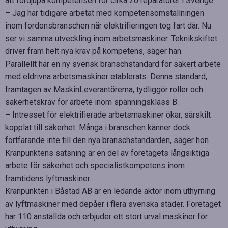
att fördjupa kompetensen för cirka 20 reparatörer i Sverige.
– Jag har tidigare arbetat med kompetensomställningen
inom fordonsbranschen när elektrifieringen tog fart där. Nu
ser vi samma utveckling inom arbetsmaskiner. Teknikskiftet
driver fram helt nya krav på kompetens, säger han.
Parallellt har en ny svensk branschstandard för säkert arbete
med eldrivna arbetsmaskiner etablerats. Denna standard,
framtagen av MaskinLeverantörerna, tydliggör roller och
säkerhetskrav för arbete inom spänningsklass B.
– Intresset för elektrifierade arbetsmaskiner ökar, särskilt
kopplat till säkerhet. Många i branschen känner dock
fortfarande inte till den nya branschstandarden, säger hon.
Kranpunktens satsning är en del av företagets långsiktiga
arbete för säkerhet och specialistkompetens inom
framtidens lyftmaskiner.
Kranpunkten i Båstad AB är en ledande aktör inom uthyrning
av lyftmaskiner med depåer i flera svenska städer. Företaget
har 110 anställda och erbjuder ett stort urval maskiner för