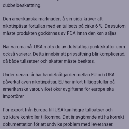
dubbelbeskattning.
Den amerikanska marknaden, å sin sida, kräver att
nikotinpåsar förtullas med en tullsats på cirka 6 %. Dessutom
måste produkten godkännas av FDA innan den kan säljas.
När varorna når USA möts de av delstatliga punktskatter som
också varierar. Detta innebär att prissättning blir komplicerad,
då både tullsatser och skatter måste beaktas.
Under senare år har handelsåtgärder mellan EU och USA
påverkat även nikotinpåsar. EU har infört tilläggstullar på
amerikanska varor, vilket ökar avgifterna för europeiska
importörer.
För export från Europa till USA kan högre tullsatser och
striktare kontroller tillkomma. Det är avgörande att ha korrekt
dokumentation för att undvika problem med leveranser.