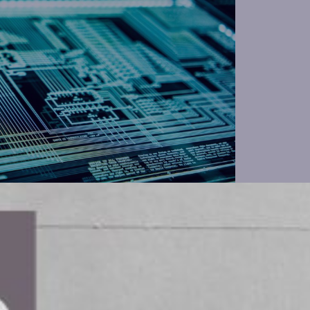
ort en global rapport under VeeamON
I-strategier framträder. Trots att 88
änder eller testar AI-teknologi, är