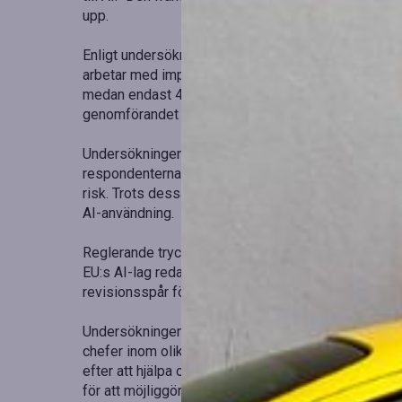
upp.
Enligt undersökningen uppvisar också ledningens 
arbetar med implementationen. 65 procent av VD:arna
medan endast 48 procent av de tekniska ledarna hål
genomförandet av strategier.
Undersökningen visar dessutom en oroande trend kr
respondenterna rapporterar sådana incidenter, och 
risk. Trots dessa utmaningar erbjuder endast 25 pr
AI-användning.
Reglerande tryck bidrar ytterligare till utmaningarn
EU:s AI-lag redan påverkar deras investeringsstrate
revisionsspår för AI-beslut är en stor oro.
Undersökningen genomfördes mellan den 16 mars o
chefer inom olika branscher, däribland finans, hälso
efter att hjälpa organisationer att säkerställa att 
för att möjliggöra en säker AI-implementering i stor