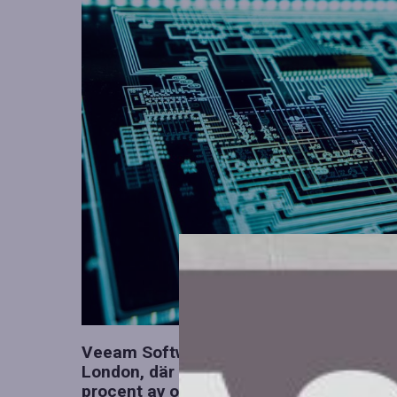
Veeam Software har nyligen offentliggj
London, där en tydlig klyfta i företags A
procent av organisationerna antingen anv