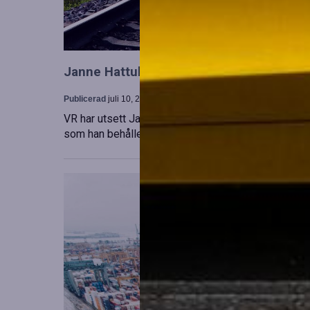
Janne Hattula tillträder som ny ledare för
Publicerad
juli 10, 2026
VR har utsett Janne Hattula att leda verksamheten f
som han behåller sitt ansvar i Finland. Detta sker 