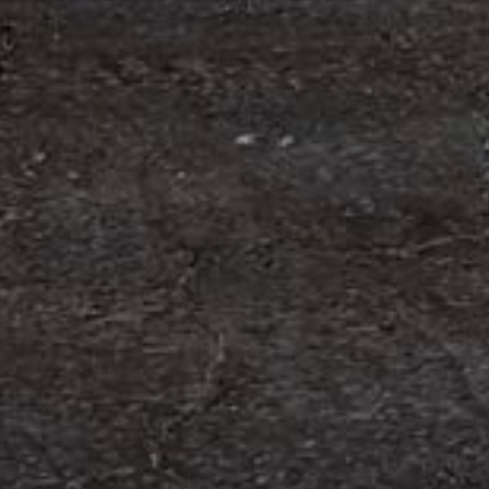
om förvärv av Containerhandel CARU
 Containerhandel CARU AB, ett svenskt företag
 skräddarsydda containerlösningar. Detta förvärv
orn och…