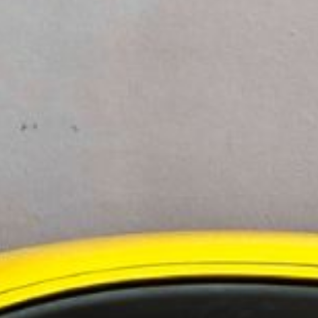
uppfattning en klyfta jämfört med de team som
 tror att de har en fullständig översikt över AI,
ler med. Dessa skillnader kan leda till problem i
ing obehörig användning av AI. 95 procent av
93 procent anser att detta utgör en betydande
ocent av organisationerna godkända alternativ för
a. 61 procent av organisationerna rapporterar att
gier. 47 procent anser att upprättande av
ch den 6 april 2026, med svar från 600 ledande
- och sjukvård, och tillverkning. Veeam strävar
deras data och AI är säkrade och motståndskraftiga
 skala.