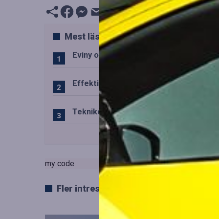
Mest lästa
Eviny och Statkraft förenar snabbladd
Effektiv drift av trafiktekniska system
Teknikens roll i den svenska speluppl
my code
Fler intressanta artiklar