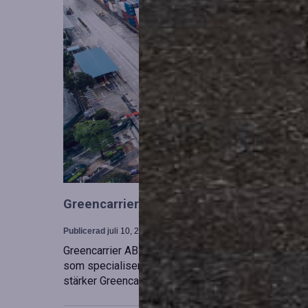
Greencarrier utökar sin verksamhet gen
Publicerad
juli 10, 2026
Greencarrier AB har förvärvat en majoritetsandel i
som specialiserar sig på försäljning, uthyrning och
stärker Greencarriers ställning inom containersekt