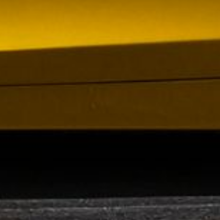
 VR City Traffic i Sverige och Finland
ör upphandlad kollektivtrafik i Sverige, samtidigt
i kölvattnet av Johan Oscarssons avsked från…