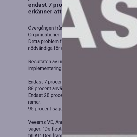
endast 7 procent verkligen förberedda f
erkänner att brister i datahantering red
Övergången från pilotprojekt till produktionsanvänd
Organisationer måste säkerställa att de data som d
Detta problem förstärks av att AI:s införande går
nödvändiga för att hantera denna teknik.
Resultaten av undersökningen bekräftar att det finns 
implementering och den nödvändiga styrningen. Enl
Endast 7 procent av organisationerna är verkligen r
88 procent använder eller testar redan AI-agenter.
Endast 28 procent är övertygade om att de kan up
ramar.
95 procent säger att utmaningar med data redan ha
Veeams VD, Anand Eswaran, påpekar att många organisa
säger: ”De flesta organisationer har inte ett problem
till AI.” Den framtida utvecklingen av AI kommer at