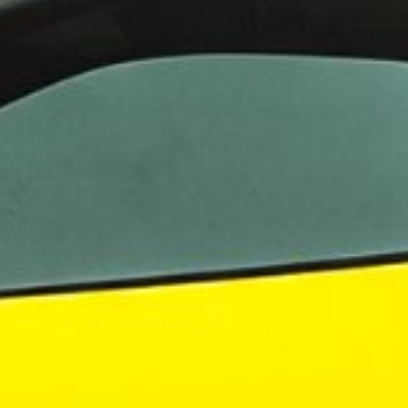
ningstjänster i Norden
 i Sverige
evelsen