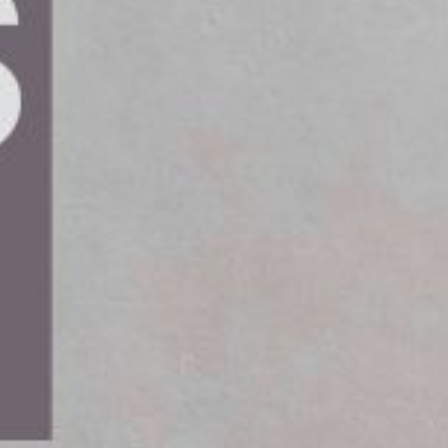
ör AI. En överväldigande 95 procent
an har hindrat deras AI-framsteg.
ning av AI medför allvarliga utmaningar.
river dessa system är synliga, styrda och säkra.
 snabbare än de styrningssystem som är
en djup klyfta i tilliten mellan AI-
igt rapporten:
edo för AI.
ptäcka AI-system som fungerar utanför godkända
r bromsat AI-utvecklingen.
tioner lider av en bristande tillit till AI. Han
 med att införa AI; de har ett problem med tillit
t vara beroende av hur väl förtroendet kan byggas