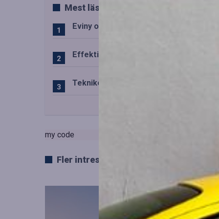
Mest lästa
Eviny och Statkraft förenar snabbladd
Effektiv drift av trafiktekniska system
Teknikens roll i den svenska speluppl
my code
Fler intressanta artiklar