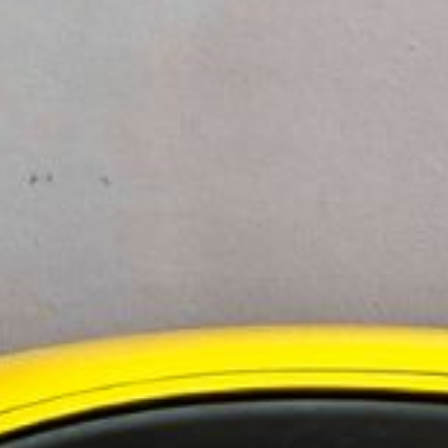
ningstjänster i Norden
 i Sverige
evelsen