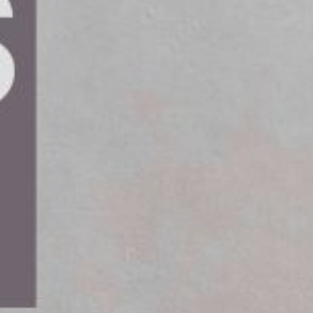
Act (CRA) i kraft inom EU, vilket
lla produkter med digitala
eras produkter är uppdaterbara och att sårbarheter
rhet upptäcks krävs det att tillverkaren informerar
rutiner för.
företag revidera sina utvecklingsprocesser och
a arbete prioriteras, då alla krav måste vara
a produkter inom EU.
t arbeta med CRA,” säger hon. ”Mina
r att identifiera vad som måste göras för att
a dessa gap och implementera riskhantering,
antering.
ten om CRA är låg bland tillverkande företag.
 för att säkerställa ett effektivt
sälja produkter inom EU.