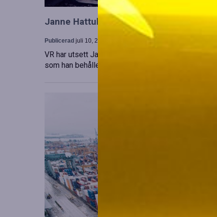
Janne Hattula tillträder som ny ledare för
Publicerad
juli 10, 2026
VR har utsett Janne Hattula att leda verksamheten f
som han behåller sitt ansvar i Finland. Detta sker 