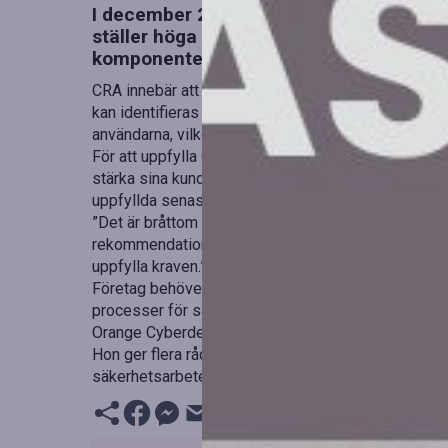
I december 2024 träder Cyber Resilience 
ställer höga krav på cybersäkerhet för a
komponenter.
CRA innebär att tillverkare måste säkerställa att d
kan identifieras under hela livscykeln. När en sårba
användarna, vilket många företag idag har bristande 
För att uppfylla CRA fullt ut behöver tillverknings
stärka sina kundrelationer. Det är avgörande att dett
uppfyllda senast december 2027 för att kunna sälj
”Det är bråttom för de företag som ännu inte börja
rekommendationer är att börja med en GAP-analys fö
uppfylla kraven.”
Företag behöver etablera en strategi för att stäng
processer för sårbarhetsidentifiering och incidenth
Orange Cyberdefense har observerat att medvetenhe
Hon ger flera råd för att underlätta anpassningen och
säkerhetsarbete, vilket är nödvändigt för att kunna 