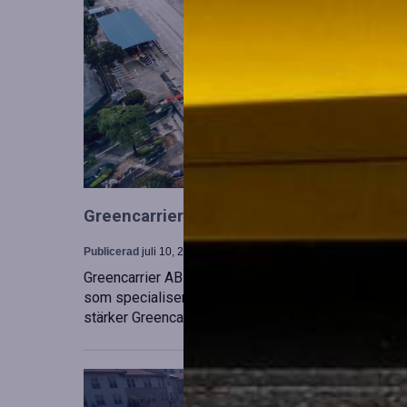
Greencarrier utökar sin verksamhet gen
Publicerad
juli 10, 2026
Greencarrier AB har förvärvat en majoritetsandel i
som specialiserar sig på försäljning, uthyrning och
stärker Greencarriers ställning inom containersekt