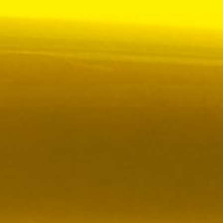
 VR City Traffic i Sverige och Finland
ör upphandlad kollektivtrafik i Sverige, samtidigt
i kölvattnet av Johan Oscarssons avsked från…