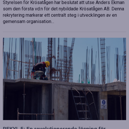
Styrelsen för Krösatågen har beslutat att utse Anders Ekman
som den första vd:n för det nybildade Krösatågen AB. Denna
rekrytering markerar ett centralt steg i utvecklingen av en
gemensam organisation…
REKYL 5: En revolutionerande lösning för