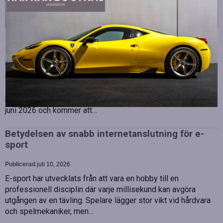
Strategiska tillskott till OHLA Sveriges ledning
Publicerad
juli 10, 2026
OHLA Sverige stärker sin ledningsgrupp genom att anställa
Malin Bergman som HR-chef och María Vazquez som
biträdande ekonomichef. Båda började sina nya tjänster den 1
juni 2026 och kommer att…
Betydelsen av snabb internetanslutning för e-
sport
Publicerad
juli 10, 2026
E-sport har utvecklats från att vara en hobby till en
professionell disciplin där varje millisekund kan avgöra
utgången av en tävling. Spelare lägger stor vikt vid hårdvara
och spelmekaniker, men…